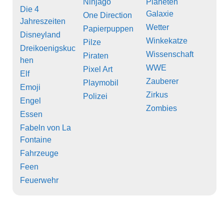
Ninjago
Planeten
Die 4
Galaxie
One Direction
Jahreszeiten
Wetter
Papierpuppen
Disneyland
Winkekatze
Pilze
Dreikoenigskuc
Wissenschaft
Piraten
hen
WWE
Pixel Art
Elf
Zauberer
Playmobil
Emoji
Zirkus
Polizei
Engel
Zombies
Essen
Fabeln von La
Fontaine
Fahrzeuge
Feen
Feuerwehr