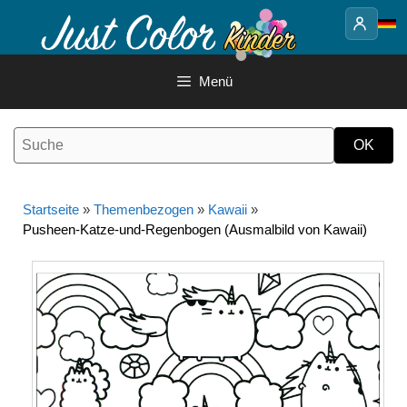
Springe
zum
Inhalt
Menü
Startseite
»
Themenbezogen
»
Kawaii
»
Pusheen-Katze-und-Regenbogen (Ausmalbild von Kawaii)