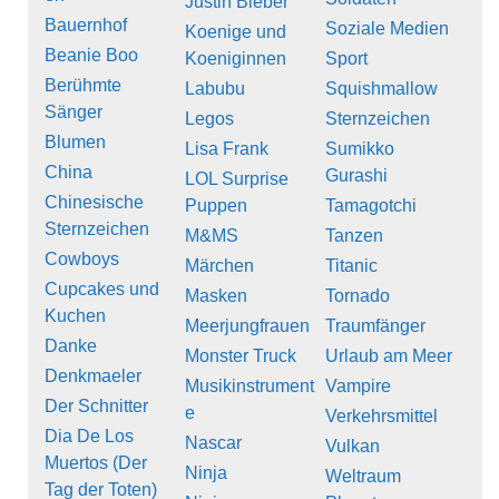
Justin Bieber
Bauernhof
Soziale Medien
Koenige und
Beanie Boo
Koeniginnen
Sport
Berühmte
Labubu
Squishmallow
Sänger
Legos
Sternzeichen
Blumen
Lisa Frank
Sumikko
China
Gurashi
LOL Surprise
Chinesische
Puppen
Tamagotchi
Sternzeichen
M&MS
Tanzen
Cowboys
Märchen
Titanic
Cupcakes und
Masken
Tornado
Kuchen
Meerjungfrauen
Traumfänger
Danke
Monster Truck
Urlaub am Meer
Denkmaeler
Musikinstrument
Vampire
Der Schnitter
e
Verkehrsmittel
Dia De Los
Nascar
Vulkan
Muertos (Der
Ninja
Weltraum
Tag der Toten)