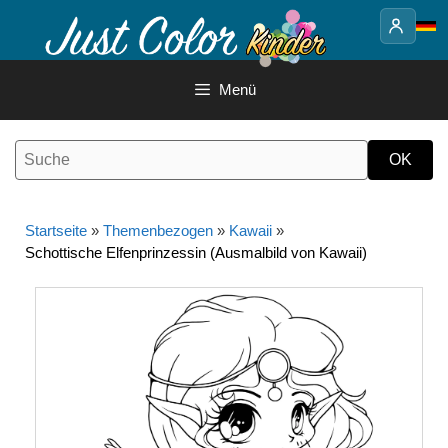
Springe
zum
Inhalt
Menü
Startseite
»
Themenbezogen
»
Kawaii
»
Schottische Elfenprinzessin (Ausmalbild von Kawaii)