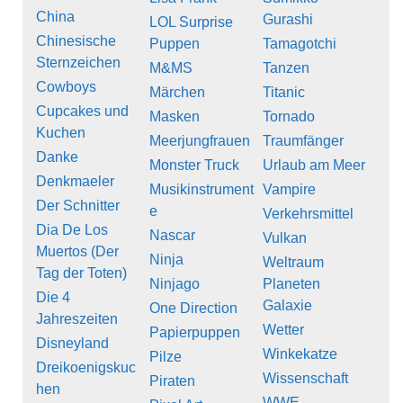
China
Gurashi
LOL Surprise
Chinesische
Puppen
Tamagotchi
Sternzeichen
M&MS
Tanzen
Cowboys
Märchen
Titanic
Cupcakes und
Masken
Tornado
Kuchen
Meerjungfrauen
Traumfänger
Danke
Monster Truck
Urlaub am Meer
Denkmaeler
Musikinstrument
Vampire
Der Schnitter
e
Verkehrsmittel
Dia De Los
Nascar
Vulkan
Muertos (Der
Ninja
Weltraum
Tag der Toten)
Ninjago
Planeten
Die 4
Galaxie
One Direction
Jahreszeiten
Wetter
Papierpuppen
Disneyland
Winkekatze
Pilze
Dreikoenigskuc
Wissenschaft
Piraten
hen
WWE