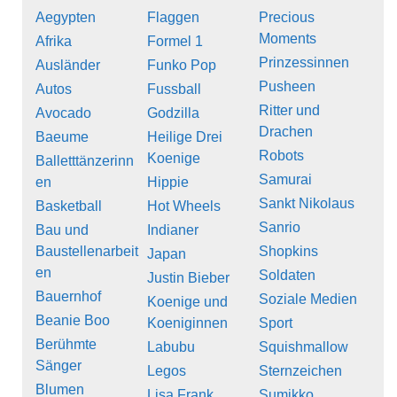
Aegypten
Flaggen
Precious
Moments
Afrika
Formel 1
Prinzessinnen
Ausländer
Funko Pop
Pusheen
Autos
Fussball
Ritter und
Avocado
Godzilla
Drachen
Baeume
Heilige Drei
Robots
Koenige
Balletttänzerinn
Samurai
en
Hippie
Sankt Nikolaus
Basketball
Hot Wheels
Sanrio
Bau und
Indianer
Baustellenarbeit
Shopkins
Japan
en
Soldaten
Justin Bieber
Bauernhof
Soziale Medien
Koenige und
Beanie Boo
Koeniginnen
Sport
Berühmte
Labubu
Squishmallow
Sänger
Legos
Sternzeichen
Blumen
Lisa Frank
Sumikko