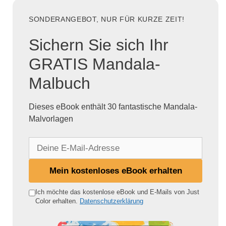
SONDERANGEBOT, NUR FÜR KURZE ZEIT!
Sichern Sie sich Ihr
GRATIS Mandala-
Malbuch
Dieses eBook enthält 30 fantastische Mandala-
Malvorlagen
D
e
i
Mein kostenloses eBook erhalten
n
e
Ich möchte das kostenlose eBook und E-Mails von Just
Color erhalten.
Datenschutzerklärung
E
-