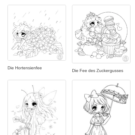
Die Hortensienfee
Die Fee des Zuckergusses