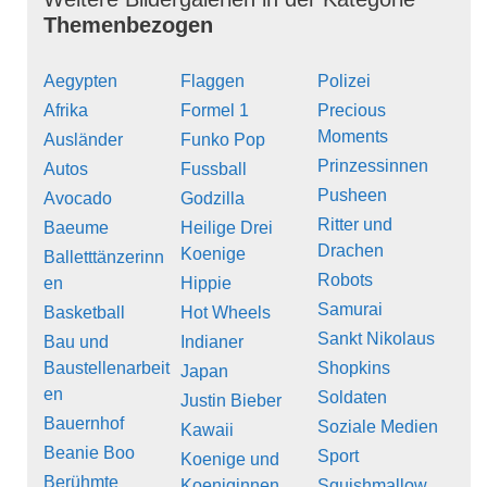
Themenbezogen
Aegypten
Flaggen
Polizei
Afrika
Formel 1
Precious
Moments
Ausländer
Funko Pop
Prinzessinnen
Autos
Fussball
Pusheen
Avocado
Godzilla
Ritter und
Baeume
Heilige Drei
Drachen
Koenige
Balletttänzerinn
Robots
en
Hippie
Samurai
Basketball
Hot Wheels
Sankt Nikolaus
Bau und
Indianer
Baustellenarbeit
Shopkins
Japan
en
Soldaten
Justin Bieber
Bauernhof
Soziale Medien
Kawaii
Beanie Boo
Sport
Koenige und
Berühmte
Koeniginnen
Squishmallow