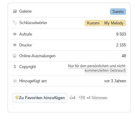
🗃
Galerie
Sanrio
🏷
Schlüsselwörter
Kuromi
My Melody
👁
Aufrufe
9 503
👁
Drucke
2 155
💻
Online-Ausmalungen
48
Nur für den persönlichen und nicht-
🔒
Copyright
kommerziellen Gebrauch
📅
Hinzugefügt am
vor 3 Jahren
☆
Zu Favoriten hinzufügen
👍
4
👎
0
•
4 Stimmen
Gefällt mir
Gefällt mir nicht