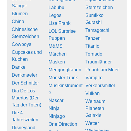
Sänger
Labubu
Sternzeichen
Blumen
Legos
Sumikko
China
Gurashi
Lisa Frank
Chinesische
Tamagotchi
LOL Surprise
Sternzeichen
Puppen
Tanzen
Cowboys
M&MS
Titanic
Cupcakes und
Märchen
Tornado
Kuchen
Masken
Traumfänger
Danke
Meerjungfrauen
Urlaub am Meer
Denkmaeler
Monster Truck
Vampire
Der Schnitter
Musikinstrument
Verkehrsmittel
Dia De Los
e
Vulkan
Muertos (Der
Nascar
Weltraum
Tag der Toten)
Ninja
Planeten
Die 4
Galaxie
Ninjago
Jahreszeiten
Wetter
One Direction
Disneyland