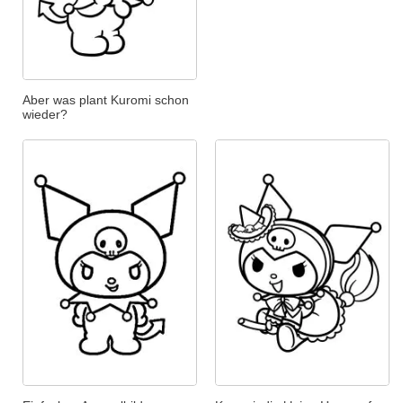
Aber was plant Kuromi schon
wieder?