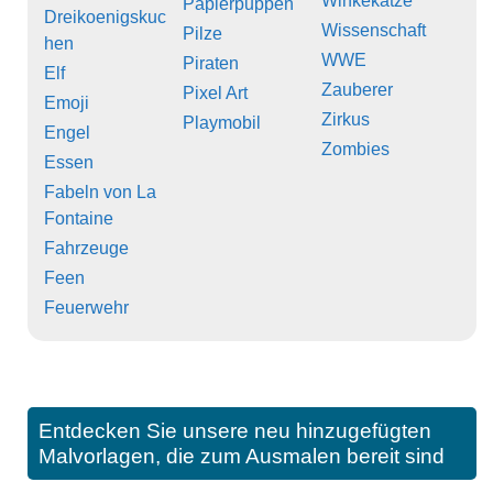
Winkekatze
Papierpuppen
Dreikoenigskuc
Wissenschaft
Pilze
hen
WWE
Piraten
Elf
Zauberer
Pixel Art
Emoji
Zirkus
Playmobil
Engel
Zombies
Essen
Fabeln von La
Fontaine
Fahrzeuge
Feen
Feuerwehr
Entdecken Sie unsere neu hinzugefügten
Malvorlagen, die zum Ausmalen bereit sind