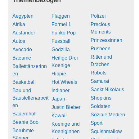
Themenbezogen
Aegypten
Flaggen
Polizei
Afrika
Formel 1
Precious
Moments
Ausländer
Funko Pop
Prinzessinnen
Autos
Fussball
Pusheen
Avocado
Godzilla
Ritter und
Baeume
Heilige Drei
Drachen
Koenige
Balletttänzerinn
Robots
en
Hippie
Samurai
Basketball
Hot Wheels
Sankt Nikolaus
Bau und
Indianer
Baustellenarbeit
Shopkins
Japan
en
Soldaten
Justin Bieber
Bauernhof
Soziale Medien
Kawaii
Beanie Boo
Sport
Koenige und
Berühmte
Koeniginnen
Squishmallow
Sänger