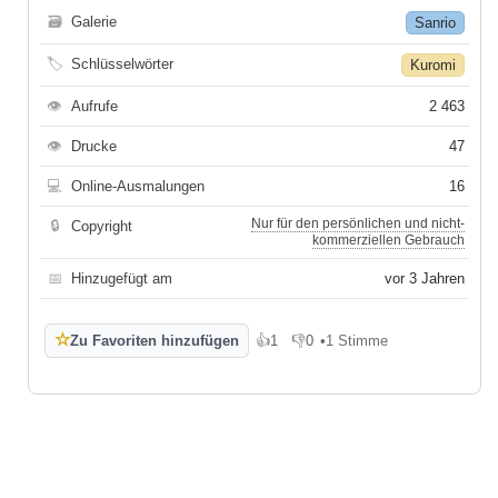
🗃
Galerie
Sanrio
🏷
Schlüsselwörter
Kuromi
👁
Aufrufe
2 463
👁
Drucke
47
💻
Online-Ausmalungen
16
Nur für den persönlichen und nicht-
🔒
Copyright
kommerziellen Gebrauch
📅
Hinzugefügt am
vor 3 Jahren
☆
Zu Favoriten hinzufügen
👍
1
👎
0
•
1 Stimme
Gefällt mir
Gefällt mir nicht