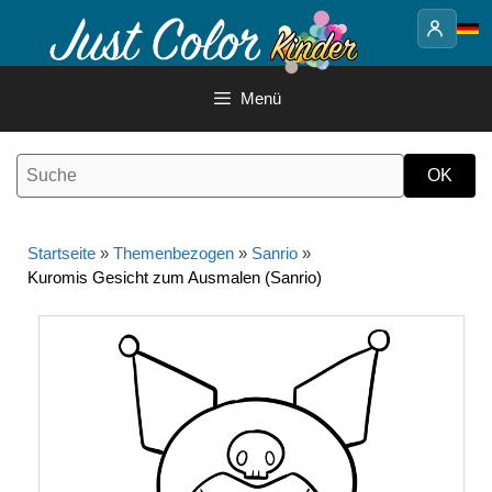
Springe
zum
Inhalt
Menü
Startseite
»
Themenbezogen
»
Sanrio
»
Kuromis Gesicht zum Ausmalen (Sanrio)