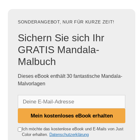
SONDERANGEBOT, NUR FÜR KURZE ZEIT!
Sichern Sie sich Ihr
GRATIS Mandala-
Malbuch
Dieses eBook enthält 30 fantastische Mandala-
Malvorlagen
D
e
i
Mein kostenloses eBook erhalten
n
e
Ich möchte das kostenlose eBook und E-Mails von Just
Color erhalten.
Datenschutzerklärung
E