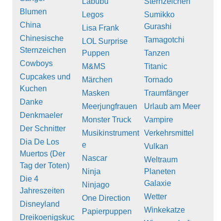
Labubu
Sternzeichen
Blumen
Legos
Sumikko
China
Gurashi
Lisa Frank
Chinesische
Tamagotchi
LOL Surprise
Sternzeichen
Puppen
Tanzen
Cowboys
M&MS
Titanic
Cupcakes und
Märchen
Tornado
Kuchen
Masken
Traumfänger
Danke
Meerjungfrauen
Urlaub am Meer
Denkmaeler
Monster Truck
Vampire
Der Schnitter
Musikinstrument
Verkehrsmittel
Dia De Los
e
Vulkan
Muertos (Der
Nascar
Weltraum
Tag der Toten)
Ninja
Planeten
Die 4
Galaxie
Ninjago
Jahreszeiten
Wetter
One Direction
Disneyland
Winkekatze
Papierpuppen
Dreikoenigskuc