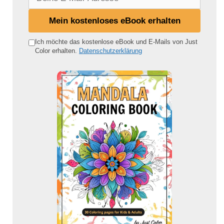
e
i
Mein kostenloses eBook erhalten
n
e
Ich möchte das kostenlose eBook und E-Mails von Just
Color erhalten.
Datenschutzerklärung
E
-
M
a
i
l
-
A
d
r
e
s
s
e