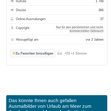
👁
Aufrufe
1 700
👁
Drucke
366
💻
Online-Ausmalungen
37
Nur für den persönlichen und nicht-
🔒
Copyright
kommerziellen Gebrauch
📅
Hinzugefügt am
vor 2 Jahren
☆
Zu Favoriten hinzufügen
👍
1
👎
0
•
1 Stimme
Gefällt mir
Gefällt mir nicht
Das könnte Ihnen auch gefallen
Ausmalbilder von Urlaub am Meer zum