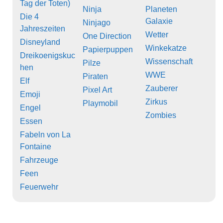
Tag der Toten)
Ninja
Planeten
Die 4
Galaxie
Ninjago
Jahreszeiten
Wetter
One Direction
Disneyland
Winkekatze
Papierpuppen
Dreikoenigskuc
Wissenschaft
Pilze
hen
WWE
Piraten
Elf
Zauberer
Pixel Art
Emoji
Zirkus
Playmobil
Engel
Zombies
Essen
Fabeln von La
Fontaine
Fahrzeuge
Feen
Feuerwehr