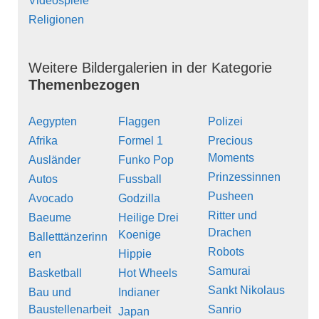
Videospiele
Religionen
Weitere Bildergalerien in der Kategorie
Themenbezogen
Aegypten
Flaggen
Polizei
Afrika
Formel 1
Precious
Moments
Ausländer
Funko Pop
Prinzessinnen
Autos
Fussball
Pusheen
Avocado
Godzilla
Ritter und
Baeume
Heilige Drei
Drachen
Koenige
Balletttänzerinn
Robots
en
Hippie
Samurai
Basketball
Hot Wheels
Sankt Nikolaus
Bau und
Indianer
Baustellenarbeit
Sanrio
Japan