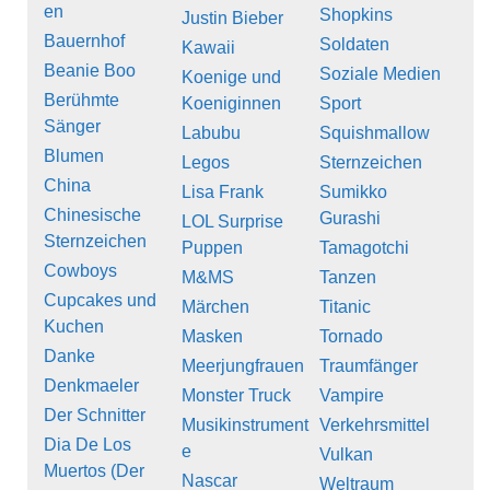
en
Shopkins
Justin Bieber
Bauernhof
Soldaten
Kawaii
Beanie Boo
Soziale Medien
Koenige und
Berühmte
Koeniginnen
Sport
Sänger
Labubu
Squishmallow
Blumen
Legos
Sternzeichen
China
Lisa Frank
Sumikko
Chinesische
Gurashi
LOL Surprise
Sternzeichen
Puppen
Tamagotchi
Cowboys
M&MS
Tanzen
Cupcakes und
Märchen
Titanic
Kuchen
Masken
Tornado
Danke
Meerjungfrauen
Traumfänger
Denkmaeler
Monster Truck
Vampire
Der Schnitter
Musikinstrument
Verkehrsmittel
Dia De Los
e
Vulkan
Muertos (Der
Nascar
Weltraum