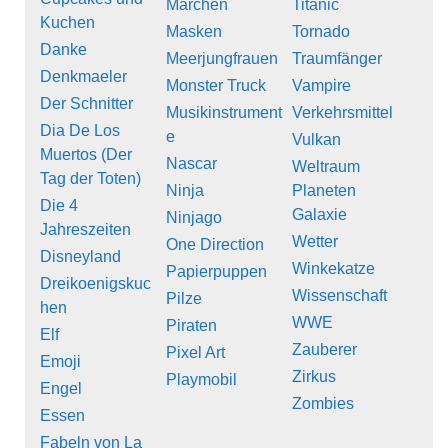
Märchen
Titanic
Kuchen
Masken
Tornado
Danke
Meerjungfrauen
Traumfänger
Denkmaeler
Monster Truck
Vampire
Der Schnitter
Musikinstrument
Verkehrsmittel
Dia De Los
e
Vulkan
Muertos (Der
Nascar
Weltraum
Tag der Toten)
Ninja
Planeten
Die 4
Galaxie
Ninjago
Jahreszeiten
Wetter
One Direction
Disneyland
Winkekatze
Papierpuppen
Dreikoenigskuc
Wissenschaft
Pilze
hen
WWE
Piraten
Elf
Zauberer
Pixel Art
Emoji
Zirkus
Playmobil
Engel
Zombies
Essen
Fabeln von La