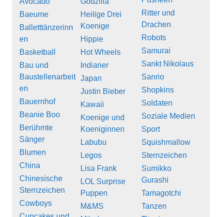
Avocado
Godzilla
Ritter und
Baeume
Heilige Drei
Drachen
Koenige
Balletttänzerinn
Robots
en
Hippie
Samurai
Basketball
Hot Wheels
Sankt Nikolaus
Bau und
Indianer
Baustellenarbeit
Sanrio
Japan
en
Shopkins
Justin Bieber
Bauernhof
Soldaten
Kawaii
Beanie Boo
Soziale Medien
Koenige und
Berühmte
Koeniginnen
Sport
Sänger
Labubu
Squishmallow
Blumen
Legos
Sternzeichen
China
Lisa Frank
Sumikko
Chinesische
Gurashi
LOL Surprise
Sternzeichen
Puppen
Tamagotchi
Cowboys
M&MS
Tanzen
Cupcakes und