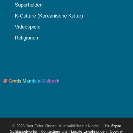
Superhelden
K-Culture (Koreanische Kultur)
Videospiele
Religionen
📘 Gratis Mandala-Malbuch
© 2026 Just Color Kinder : Ausmalbilder für Kinder
Häufigste
Schlüsselwörter
|
Kontaktiere uns
|
Legale Erwähnungen
|
Cookie-