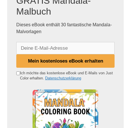
GRATIS Mandala-
Malbuch
Dieses eBook enthält 30 fantastische Mandala-
Malvorlagen
D
e
i
Mein kostenloses eBook erhalten
n
e
Ich möchte das kostenlose eBook und E-Mails von Just
Color erhalten.
Datenschutzerklärung
E
-
M
a
i
l
-
A