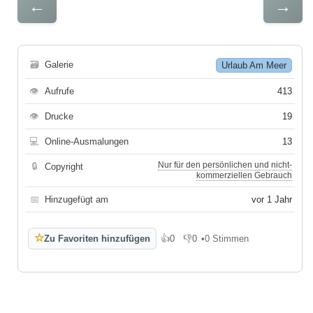
←
→
🗃
Galerie
Urlaub Am Meer
👁
Aufrufe
413
👁
Drucke
19
💻
Online-Ausmalungen
13
Nur für den persönlichen und nicht-
🔒
Copyright
kommerziellen Gebrauch
📅
Hinzugefügt am
vor 1 Jahr
☆
Zu Favoriten hinzufügen
👍
0
👎
0
•
0 Stimmen
Gefällt mir
Gefällt mir nicht