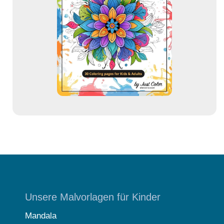
d
r
e
s
s
e
Unsere Malvorlagen für Kinder
Mandala