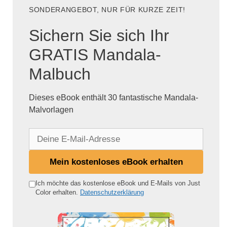
SONDERANGEBOT, NUR FÜR KURZE ZEIT!
Sichern Sie sich Ihr
GRATIS Mandala-
Malbuch
Dieses eBook enthält 30 fantastische Mandala-
Malvorlagen
D
e
i
Mein kostenloses eBook erhalten
n
e
Ich möchte das kostenlose eBook und E-Mails von Just
Color erhalten.
Datenschutzerklärung
E
-
M