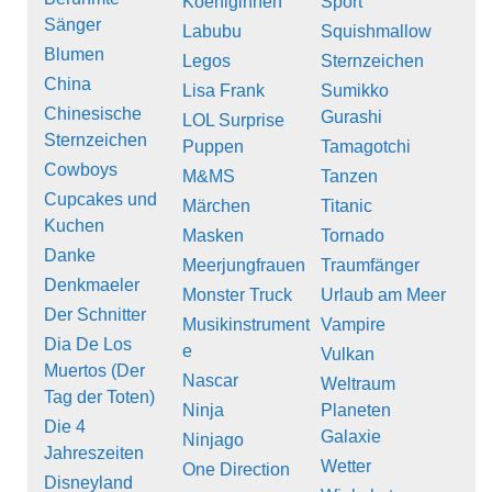
Koeniginnen
Sport
Sänger
Labubu
Squishmallow
Blumen
Legos
Sternzeichen
China
Lisa Frank
Sumikko
Chinesische
Gurashi
LOL Surprise
Sternzeichen
Puppen
Tamagotchi
Cowboys
M&MS
Tanzen
Cupcakes und
Märchen
Titanic
Kuchen
Masken
Tornado
Danke
Meerjungfrauen
Traumfänger
Denkmaeler
Monster Truck
Urlaub am Meer
Der Schnitter
Musikinstrument
Vampire
Dia De Los
e
Vulkan
Muertos (Der
Nascar
Weltraum
Tag der Toten)
Ninja
Planeten
Die 4
Galaxie
Ninjago
Jahreszeiten
Wetter
One Direction
Disneyland