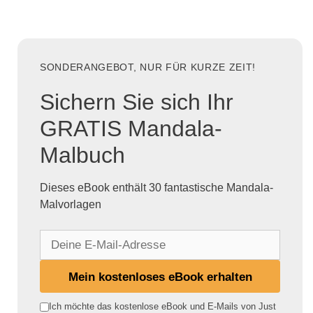
SONDERANGEBOT, NUR FÜR KURZE ZEIT!
Sichern Sie sich Ihr
GRATIS Mandala-
Malbuch
Dieses eBook enthält 30 fantastische Mandala-
Malvorlagen
D
e
i
Mein kostenloses eBook erhalten
n
e
Ich möchte das kostenlose eBook und E-Mails von Just