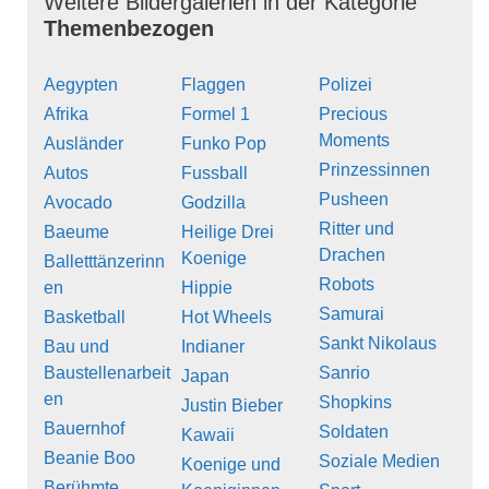
Weitere Bildergalerien in der Kategorie
Themenbezogen
Aegypten
Flaggen
Polizei
Afrika
Formel 1
Precious
Moments
Ausländer
Funko Pop
Prinzessinnen
Autos
Fussball
Pusheen
Avocado
Godzilla
Ritter und
Baeume
Heilige Drei
Drachen
Koenige
Balletttänzerinn
Robots
en
Hippie
Samurai
Basketball
Hot Wheels
Sankt Nikolaus
Bau und
Indianer
Baustellenarbeit
Sanrio
Japan
en
Shopkins
Justin Bieber
Bauernhof
Soldaten
Kawaii
Beanie Boo
Soziale Medien
Koenige und
Berühmte