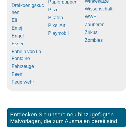
Winkekatze
Papierpuppen
Dreikoenigskuc
Wissenschaft
Pilze
hen
WWE
Piraten
Elf
Zauberer
Pixel Art
Emoji
Zirkus
Playmobil
Engel
Zombies
Essen
Fabeln von La
Fontaine
Fahrzeuge
Feen
Feuerwehr
Entdecken Sie unsere neu hinzugefügten
Malvorlagen, die zum Ausmalen bereit sind