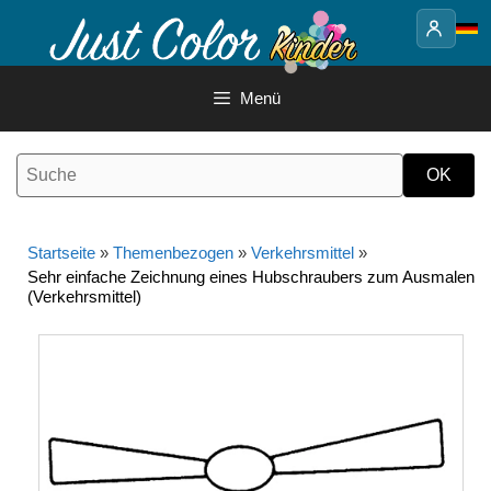
Springe
zum
Inhalt
Menü
Startseite
»
Themenbezogen
»
Verkehrsmittel
»
Sehr einfache Zeichnung eines Hubschraubers zum Ausmalen
(Verkehrsmittel)