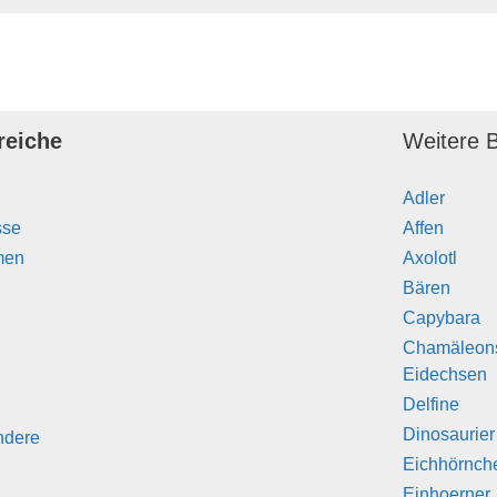
reiche
Weitere B
Adler
sse
Affen
men
Axolotl
Bären
Capybara
Chamäleon
Eidechsen
Delfine
Dinosaurier
ndere
Eichhörnch
Einhoerner