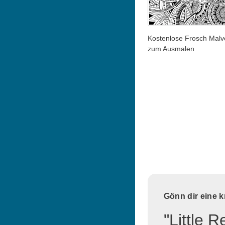
Kostenlose Frosch Malv
zum Ausmalen
Gönn dir eine 
"Little 