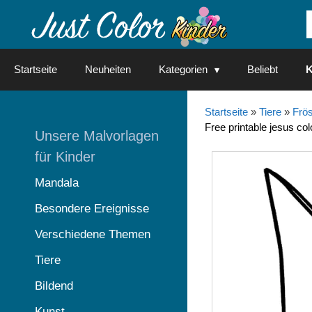
Springe
zum
Inhalt
Startseite
Neuheiten
Kategorien
Beliebt
K
Startseite
»
Tiere
»
Frö
Free printable jesus c
Unsere Malvorlagen
für Kinder
Mandala
Besondere Ereignisse
Verschiedene Themen
Tiere
Bildend
Kunst