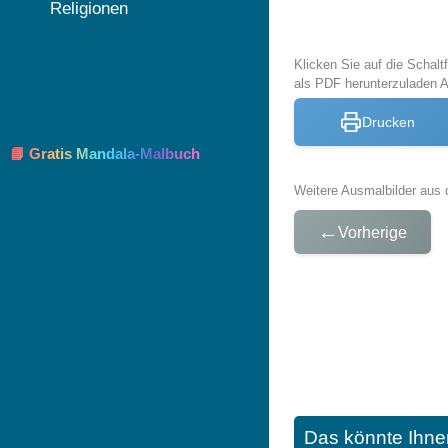
Religionen
Klicken Sie auf die Schal
als PDF herunterzuladen 
Drucken
📘 Gratis Mandala-Malbuch
Weitere Ausmalbilder aus 
←
Vorherige
Das könnte Ihne