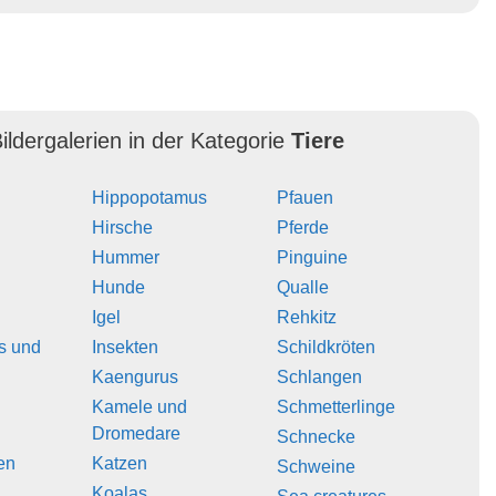
ildergalerien in der Kategorie
Tiere
Hippopotamus
Pfauen
Hirsche
Pferde
Hummer
Pinguine
Hunde
Qualle
Igel
Rehkitz
s und
Insekten
Schildkröten
Kaengurus
Schlangen
Kamele und
Schmetterlinge
Dromedare
Schnecke
en
Katzen
Schweine
Koalas