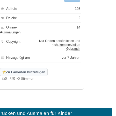
👁
Aufrufe
193
👁
Drucke
2
💻
Online-
14
Ausmalungen
Nur für den persönlichen und
🔒
Copyright
nicht-kommerziellen
Gebrauch
📅
Hinzugefügt am
vor 7 Jahren
☆
Zu Favoriten hinzufügen
👍
0
👎
0
•
0 Stimmen
Gefällt mir
Gefällt mir nicht
rucken und Ausmalen für Kinder