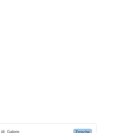
🗃
Galerie
Frosche