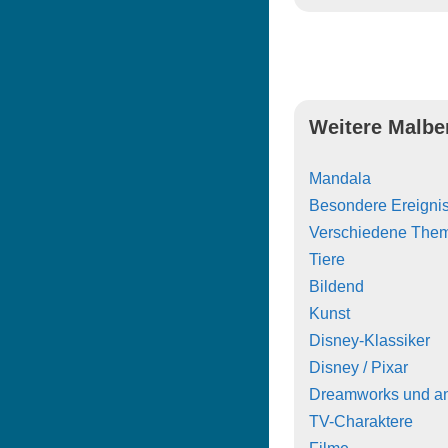
Weitere Malbe
Mandala
Besondere Ereigni
Verschiedene The
Tiere
Bildend
Kunst
Disney-Klassiker
Disney / Pixar
Dreamworks und a
TV-Charaktere