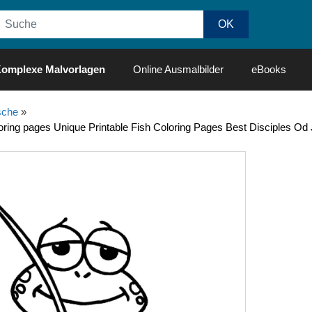
omplexe Malvorlagen
Online Ausmalbilder
eBooks
sche
»
oloring pages Unique Printable Fish Coloring Pages Best Disciples O