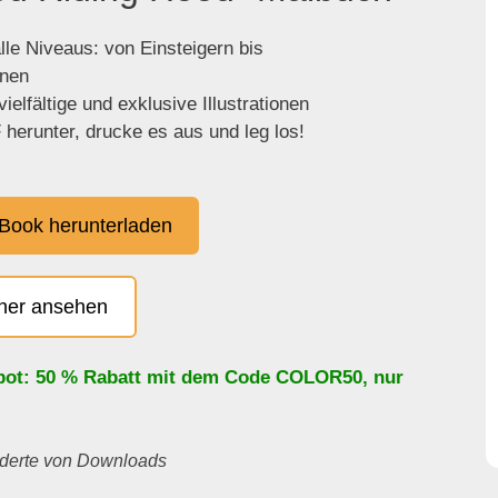
lle Niveaus: von Einsteigern bis
enen
ielfältige und exklusive Illustrationen
herunter, drucke es aus und leg los!
Book herunterladen
cher ansehen
bot: 50 % Rabatt mit dem Code
COLOR50
, nur
underte von Downloads