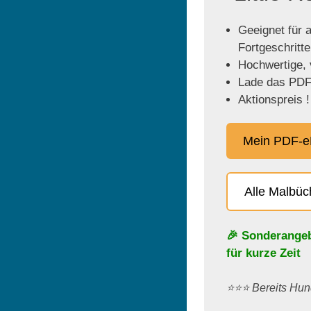
Geeignet für a
Fortgeschritt
Hochwertige, v
Lade das PDF 
Aktionspreis !
Mein PDF-e
Alle Malbü
🎉 Sonderange
für kurze Zeit
⭐️⭐️⭐️ Bereits H