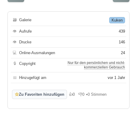
🗃
Galerie
Kuken
👁
Aufrufe
439
👁
Drucke
146
💻
Online-Ausmalungen
24
Nur für den persönlichen und nicht-
🔒
Copyright
kommerziellen Gebrauch
📅
Hinzugefügt am
vor 1 Jahr
☆
Zu Favoriten hinzufügen
👍
0
👎
0
•
0 Stimmen
Gefällt mir
Gefällt mir nicht