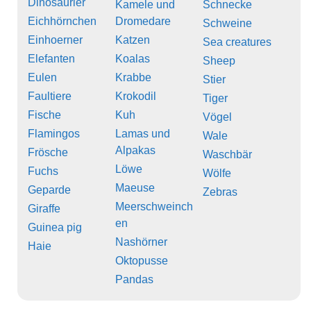
Dinosaurier
Kamele und
Schnecke
Eichhörnchen
Dromedare
Schweine
Einhoerner
Katzen
Sea creatures
Elefanten
Koalas
Sheep
Eulen
Krabbe
Stier
Faultiere
Krokodil
Tiger
Fische
Kuh
Vögel
Flamingos
Lamas und
Wale
Alpakas
Frösche
Waschbär
Löwe
Fuchs
Wölfe
Maeuse
Geparde
Zebras
Meerschweinch
Giraffe
en
Guinea pig
Nashörner
Haie
Oktopusse
Pandas