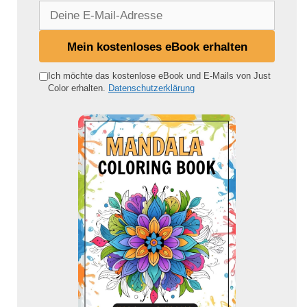
D
e
i
Mein kostenloses eBook erhalten
n
e
Ich möchte das kostenlose eBook und E-Mails von Just
Color erhalten.
Datenschutzerklärung
E
-
M
a
i
l
-
A
d
r
e
s
s
e