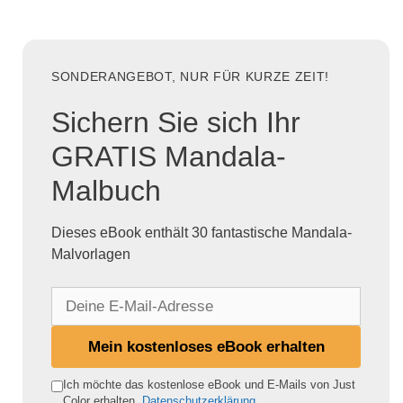
SONDERANGEBOT, NUR FÜR KURZE ZEIT!
Sichern Sie sich Ihr
GRATIS Mandala-
Malbuch
Dieses eBook enthält 30 fantastische Mandala-
Malvorlagen
D
e
i
Mein kostenloses eBook erhalten
n
e
Ich möchte das kostenlose eBook und E-Mails von Just
Color erhalten.
Datenschutzerklärung