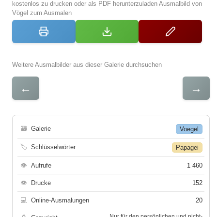
kostenlos zu drucken oder als PDF herunterzuladen Ausmalbild von
Vögel zum Ausmalen
Weitere Ausmalbilder aus dieser Galerie durchsuchen
←
→
🗃
Galerie
Voegel
🏷
Schlüsselwörter
Papagei
👁
Aufrufe
1 460
👁
Drucke
152
💻
Online-Ausmalungen
20
Nur für den persönlichen und nicht-