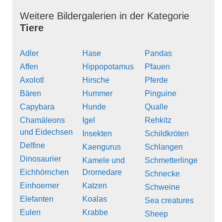
Weitere Bildergalerien in der Kategorie
Tiere
Adler
Hase
Pandas
Affen
Hippopotamus
Pfauen
Axolotl
Hirsche
Pferde
Bären
Hummer
Pinguine
Capybara
Hunde
Qualle
Chamäleons
Igel
Rehkitz
und Eidechsen
Insekten
Schildkröten
Delfine
Kaengurus
Schlangen
Dinosaurier
Kamele und
Schmetterlinge
Eichhörnchen
Dromedare
Schnecke
Einhoerner
Katzen
Schweine
Elefanten
Koalas
Sea creatures
Eulen
Krabbe
Sheep