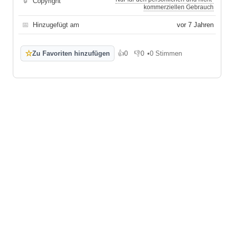
🔒
Copyright
kommerziellen Gebrauch
📅
Hinzugefügt am
vor 7 Jahren
☆
Zu Favoriten hinzufügen
👍
0
👎
0
•
0 Stimmen
Gefällt mir
Gefällt mir nicht