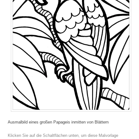
Ausmalbild eines großen Papageis inmitten von Blättern
Klicken Sie auf die Schaltflächen unten, um diese Malvorlage