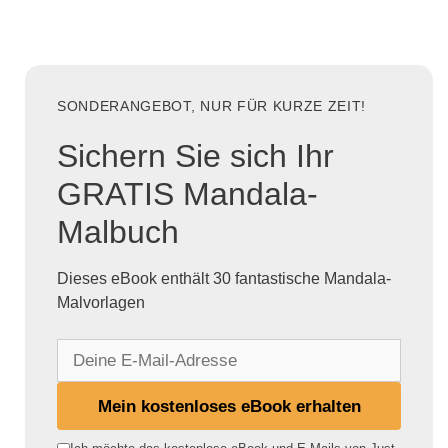
SONDERANGEBOT, NUR FÜR KURZE ZEIT!
Sichern Sie sich Ihr
GRATIS Mandala-
Malbuch
Dieses eBook enthält 30 fantastische Mandala-
Malvorlagen
D
e
i
Mein kostenloses eBook erhalten
n
e