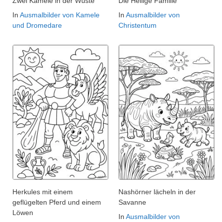
Zwei Kamele in der Wüste
Die Heilige Familie
In
Ausmalbilder von Kamele
In
Ausmalbilder von
und Dromedare
Christentum
Herkules mit einem
Nashörner lächeln in der
geflügelten Pferd und einem
Savanne
Löwen
In
Ausmalbilder von