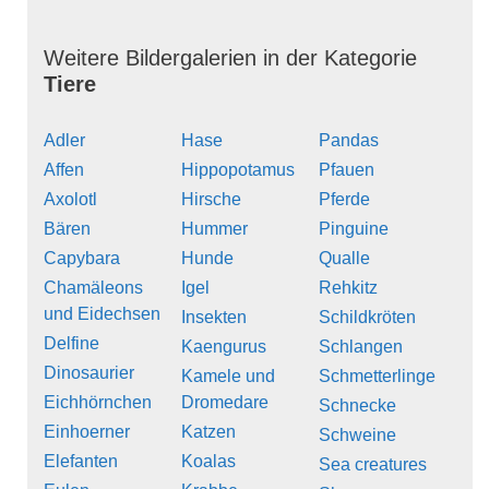
Weitere Bildergalerien in der Kategorie
Tiere
Adler
Hase
Pandas
Affen
Hippopotamus
Pfauen
Axolotl
Hirsche
Pferde
Bären
Hummer
Pinguine
Capybara
Hunde
Qualle
Chamäleons
Igel
Rehkitz
und Eidechsen
Insekten
Schildkröten
Delfine
Kaengurus
Schlangen
Dinosaurier
Kamele und
Schmetterlinge
Eichhörnchen
Dromedare
Schnecke
Einhoerner
Katzen
Schweine
Elefanten
Koalas
Sea creatures