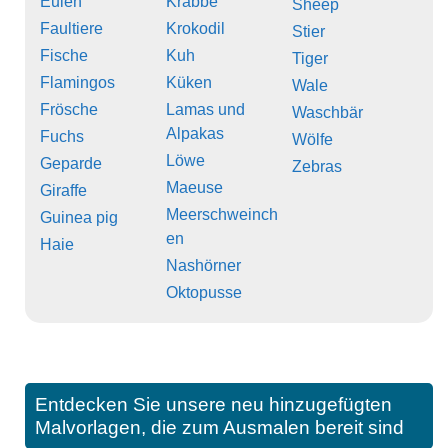
Eulen
Krabbe
Sheep
Faultiere
Krokodil
Stier
Fische
Kuh
Tiger
Flamingos
Küken
Wale
Frösche
Lamas und
Waschbär
Alpakas
Fuchs
Wölfe
Löwe
Geparde
Zebras
Maeuse
Giraffe
Meerschweinch
Guinea pig
en
Haie
Nashörner
Oktopusse
Entdecken Sie unsere neu hinzugefügten
Malvorlagen, die zum Ausmalen bereit sind