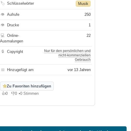
🏷
Schlüsselwörter
Musik
👁
Aufrufe
250
👁
Drucke
1
💻
Online-
22
Ausmalungen
Nur für den persönlichen und
🔒
Copyright
nicht-kommerziellen
Gebrauch
📅
Hinzugefügt am
vor 13 Jahren
☆
Zu Favoriten hinzufügen
👍
0
👎
0
•
0 Stimmen
Gefällt mir
Gefällt mir nicht