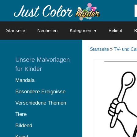
Springe
zum
Inhalt
Startseite
Neuheiten
Kategorien
Beliebt
K
Startseite
»
TV- und Ca
Unsere Malvorlagen
für Kinder
Mandala
Besondere Ereignisse
Verschiedene Themen
Tiere
Bildend
Kunst