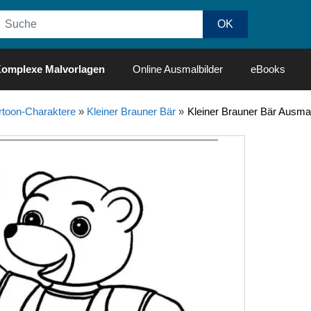
omplexe Malvorlagen
Online Ausmalbilder
eBooks
rtoon-Charaktere
»
Kleiner Brauner Bär
»
Kleiner Brauner Bär Ausma