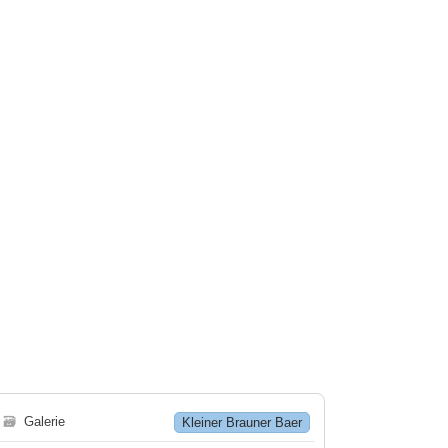
🗃
Galerie
Kleiner Brauner Baer