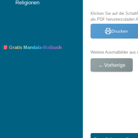
Religionen
Klicken Sie auf die Schal
als PDF herunterzuladen 
Drucken
📘 Gratis Mandala-Malbuch
Weitere Ausmalbilder aus 
←
Vorherige