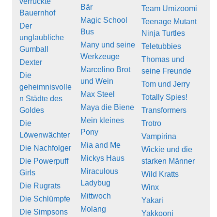
verrückte
Bär
Team Umizoomi
Bauernhof
Magic School
Teenage Mutant
Der
Bus
Ninja Turtles
unglaubliche
Many und seine
Teletubbies
Gumball
Werkzeuge
Thomas und
Dexter
Marcelino Brot
seine Freunde
Die
und Wein
Tom und Jerry
geheimnisvolle
Max Steel
Totally Spies!
n Städte des
Maya die Biene
Goldes
Transformers
Mein kleines
Die
Trotro
Pony
Löwenwächter
Vampirina
Mia and Me
Die Nachfolger
Wickie und die
Mickys Haus
Die Powerpuff
starken Männer
Miraculous
Girls
Wild Kratts
Ladybug
Die Rugrats
Winx
Mittwoch
Die Schlümpfe
Yakari
Molang
Die Simpsons
Yakkooni