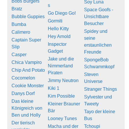
Bobs Burgers
Soy Luna
s
Bratz
Space Goofs -
Go Diego Go!
Bubble Guppies
Unsichtbare
Gormiti
Besucher
Bumba
Hello Kitty
Spidey und
Calimero
Hey Arnold
seine
Captain Super
Inspector
erstaunlichen
Slip
Gadget
Freunde
Casper
Jake und die
SpongeBob
Chica Vampiro
Nimmerland
Schwammkopf
Chip And Potato
Piraten
Steven
Cocomelon
Jimmy Neutron
Universe
Cookie Monster
Kiki 1
Stranger Things
Danys Dorf
Kim Possible
Sylvester und
Das kleine
Kleiner Brauner
Tweety
Königreich von
Bär
Tayo der kleine
Ben und Holly
Looney Tunes
Bus
Der tierisch
Macha und der
Tchoupi