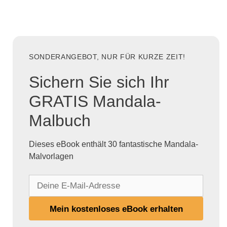
SONDERANGEBOT, NUR FÜR KURZE ZEIT!
Sichern Sie sich Ihr
GRATIS Mandala-
Malbuch
Dieses eBook enthält 30 fantastische Mandala-
Malvorlagen
D
e
i
Mein kostenloses eBook erhalten
n