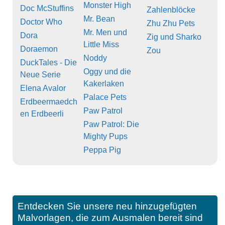
Monster High
Doc McStuffins
Zahlenblöcke
Mr. Bean
Doctor Who
Zhu Zhu Pets
Mr. Men und
Dora
Zig und Sharko
Little Miss
Doraemon
Zou
Noddy
DuckTales - Die
Oggy und die
Neue Serie
Kakerlaken
Elena Avalor
Palace Pets
Erdbeermaedch
Paw Patrol
en Erdbeerli
Paw Patrol: Die
Mighty Pups
Peppa Pig
Entdecken Sie unsere neu hinzugefügten
Malvorlagen, die zum Ausmalen bereit sind