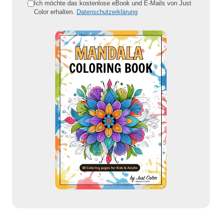
e
Ich möchte das kostenlose eBook und E-Mails von Just
Color erhalten.
Datenschutzerklärung
E
-
M
a
i
l
-
A
d
r
e
s
s
e