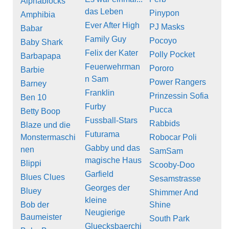
Alphablocks
das Leben
Pinypon
Amphibia
Ever After High
PJ Masks
Babar
Family Guy
Pocoyo
Baby Shark
Felix der Kater
Polly Pocket
Barbapapa
Feuerwehrman
Pororo
Barbie
n Sam
Power Rangers
Barney
Franklin
Prinzessin Sofia
Ben 10
Furby
Pucca
Betty Boop
Fussball-Stars
Rabbids
Blaze und die
Futurama
Monstermaschi
Robocar Poli
Gabby und das
nen
SamSam
magische Haus
Blippi
Scooby-Doo
Garfield
Blues Clues
Sesamstrasse
Georges der
Bluey
Shimmer And
kleine
Bob der
Shine
Neugierige
Baumeister
South Park
Gluecksbaerchi