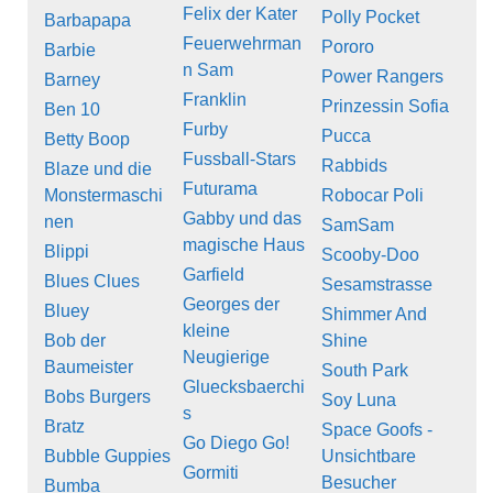
Felix der Kater
Polly Pocket
Barbapapa
Feuerwehrman
Pororo
Barbie
n Sam
Power Rangers
Barney
Franklin
Prinzessin Sofia
Ben 10
Furby
Pucca
Betty Boop
Fussball-Stars
Rabbids
Blaze und die
Futurama
Monstermaschi
Robocar Poli
Gabby und das
nen
SamSam
magische Haus
Blippi
Scooby-Doo
Garfield
Blues Clues
Sesamstrasse
Georges der
Bluey
Shimmer And
kleine
Bob der
Shine
Neugierige
Baumeister
South Park
Gluecksbaerchi
Bobs Burgers
Soy Luna
s
Bratz
Space Goofs -
Go Diego Go!
Bubble Guppies
Unsichtbare
Gormiti
Besucher
Bumba