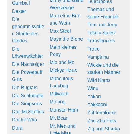
Many und seine
Teletubbies
Gumball
Werkzeuge
Thomas und
Dexter
Marcelino Brot
seine Freunde
Die
und Wein
Tom und Jerry
geheimnisvolle
Max Steel
Totally Spies!
n Städte des
Maya die Biene
Goldes
Transformers
Mein kleines
Die
Trotro
Pony
Löwenwächter
Vampirina
Mia and Me
Die Nachfolger
Wickie und die
Mickys Haus
Die Powerpuff
starken Männer
Miraculous
Girls
Wild Kratts
Ladybug
Die Rugrats
Winx
Mittwoch
Die Schlümpfe
Yakari
Molang
Die Simpsons
Yakkooni
Monster High
Doc McStuffins
Zahlenblöcke
Mr. Bean
Doctor Who
Zhu Zhu Pets
Mr. Men und
Dora
Zig und Sharko
Little Miss