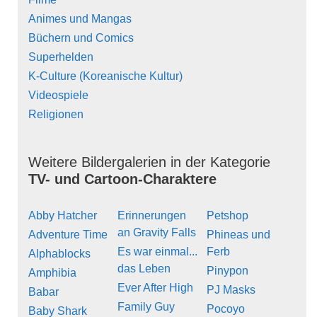
Animes und Mangas
Büchern und Comics
Superhelden
K-Culture (Koreanische Kultur)
Videospiele
Religionen
Weitere Bildergalerien in der Kategorie
TV- und Cartoon-Charaktere
Abby Hatcher
Erinnerungen
Petshop
an Gravity Falls
Adventure Time
Phineas und
Es war einmal...
Ferb
Alphablocks
das Leben
Pinypon
Amphibia
Ever After High
PJ Masks
Babar
Family Guy
Pocoyo
Baby Shark