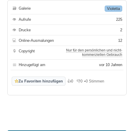
🗃
Galerie
Violetta
👁
Aufrufe
225
👁
Drucke
2
💻
Online-Ausmalungen
12
Nur für den persönlichen und nicht-
🔒
Copyright
kommerziellen Gebrauch
📅
Hinzugefügt am
vor 10 Jahren
☆
Zu Favoriten hinzufügen
👍
0
👎
0
•
0 Stimmen
Gefällt mir
Gefällt mir nicht