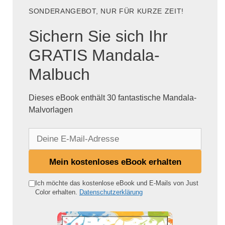
SONDERANGEBOT, NUR FÜR KURZE ZEIT!
Sichern Sie sich Ihr
GRATIS Mandala-
Malbuch
Dieses eBook enthält 30 fantastische Mandala-
Malvorlagen
D
e
i
Mein kostenloses eBook erhalten
n
e
Ich möchte das kostenlose eBook und E-Mails von Just
Color erhalten.
Datenschutzerklärung
E
-
M