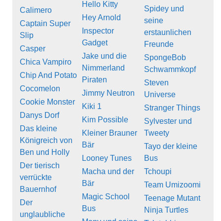
Hello Kitty
Spidey und
Calimero
Hey Arnold
seine
Captain Super
Inspector
erstaunlichen
Slip
Gadget
Freunde
Casper
Jake und die
SpongeBob
Chica Vampiro
Nimmerland
Schwammkopf
Chip And Potato
Piraten
Steven
Cocomelon
Jimmy Neutron
Universe
Cookie Monster
Kiki 1
Stranger Things
Danys Dorf
Kim Possible
Sylvester und
Das kleine
Kleiner Brauner
Tweety
Königreich von
Bär
Tayo der kleine
Ben und Holly
Looney Tunes
Bus
Der tierisch
Macha und der
Tchoupi
verrückte
Bär
Team Umizoomi
Bauernhof
Magic School
Teenage Mutant
Der
Bus
Ninja Turtles
unglaubliche