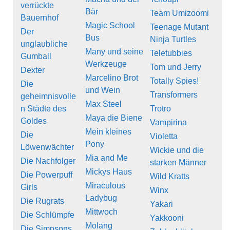
verrückte
Bär
Team Umizoomi
Bauernhof
Magic School
Teenage Mutant
Der
Bus
Ninja Turtles
unglaubliche
Many und seine
Teletubbies
Gumball
Werkzeuge
Tom und Jerry
Dexter
Marcelino Brot
Totally Spies!
Die
und Wein
Transformers
geheimnisvolle
Max Steel
n Städte des
Trotro
Maya die Biene
Goldes
Vampirina
Mein kleines
Die
Violetta
Pony
Löwenwächter
Wickie und die
Mia and Me
Die Nachfolger
starken Männer
Mickys Haus
Die Powerpuff
Wild Kratts
Miraculous
Girls
Winx
Ladybug
Die Rugrats
Yakari
Mittwoch
Die Schlümpfe
Yakkooni
Molang
Die Simpsons