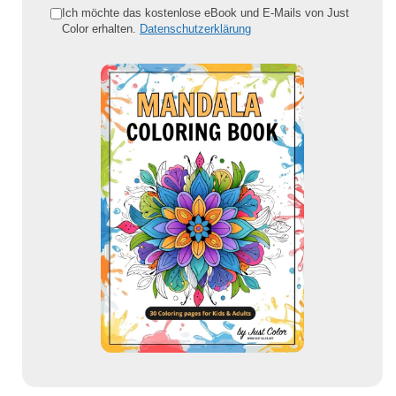
e
Ich möchte das kostenlose eBook und E-Mails von Just
Color erhalten.
Datenschutzerklärung
E
-
M
a
i
l
-
A
d
r
e
s
s
e