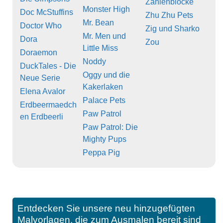
Zahlenblöcke
Monster High
Doc McStuffins
Zhu Zhu Pets
Mr. Bean
Doctor Who
Zig und Sharko
Mr. Men und
Dora
Zou
Little Miss
Doraemon
Noddy
DuckTales - Die
Oggy und die
Neue Serie
Kakerlaken
Elena Avalor
Palace Pets
Erdbeermaedch
Paw Patrol
en Erdbeerli
Paw Patrol: Die
Mighty Pups
Peppa Pig
Entdecken Sie unsere neu hinzugefügten
Malvorlagen, die zum Ausmalen bereit sind