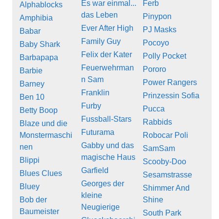
Es war einmal...
Ferb
Alphablocks
das Leben
Pinypon
Amphibia
Ever After High
PJ Masks
Babar
Family Guy
Pocoyo
Baby Shark
Felix der Kater
Polly Pocket
Barbapapa
Feuerwehrman
Pororo
Barbie
n Sam
Power Rangers
Barney
Franklin
Prinzessin Sofia
Ben 10
Furby
Pucca
Betty Boop
Fussball-Stars
Rabbids
Blaze und die
Futurama
Monstermaschi
Robocar Poli
Gabby und das
nen
SamSam
magische Haus
Blippi
Scooby-Doo
Garfield
Blues Clues
Sesamstrasse
Georges der
Bluey
Shimmer And
kleine
Bob der
Shine
Neugierige
Baumeister
South Park