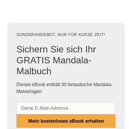
SONDERANGEBOT, NUR FÜR KURZE ZEIT!
Sichern Sie sich Ihr
GRATIS Mandala-
Malbuch
Dieses eBook enthält 30 fantastische Mandala-
Malvorlagen
D
e
i
Mein kostenloses eBook erhalten
n