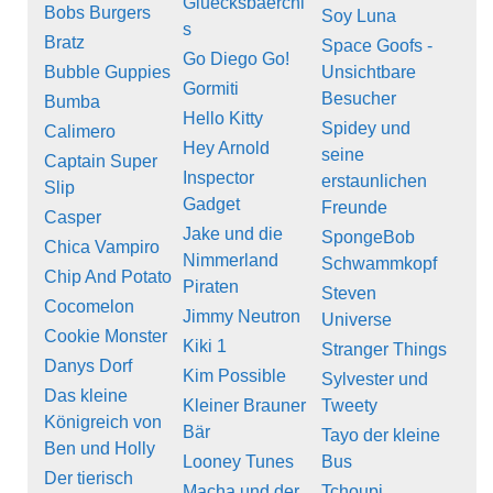
Gluecksbaerchi
Bobs Burgers
Soy Luna
s
Bratz
Space Goofs -
Go Diego Go!
Bubble Guppies
Unsichtbare
Gormiti
Besucher
Bumba
Hello Kitty
Spidey und
Calimero
Hey Arnold
seine
Captain Super
Inspector
erstaunlichen
Slip
Gadget
Freunde
Casper
Jake und die
SpongeBob
Chica Vampiro
Nimmerland
Schwammkopf
Chip And Potato
Piraten
Steven
Cocomelon
Jimmy Neutron
Universe
Cookie Monster
Kiki 1
Stranger Things
Danys Dorf
Kim Possible
Sylvester und
Das kleine
Kleiner Brauner
Tweety
Königreich von
Bär
Tayo der kleine
Ben und Holly
Looney Tunes
Bus
Der tierisch
Macha und der
Tchoupi