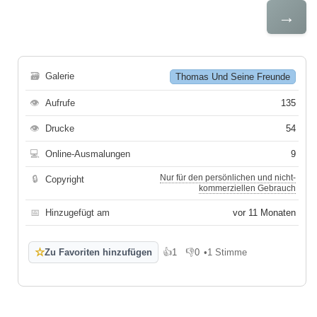
→
🗃
Galerie
Thomas Und Seine Freunde
👁
Aufrufe
135
👁
Drucke
54
💻
Online-Ausmalungen
9
Nur für den persönlichen und nicht-
🔒
Copyright
kommerziellen Gebrauch
📅
Hinzugefügt am
vor 11 Monaten
☆
Zu Favoriten hinzufügen
👍
1
👎
0
•
1 Stimme
Gefällt mir
Gefällt mir nicht