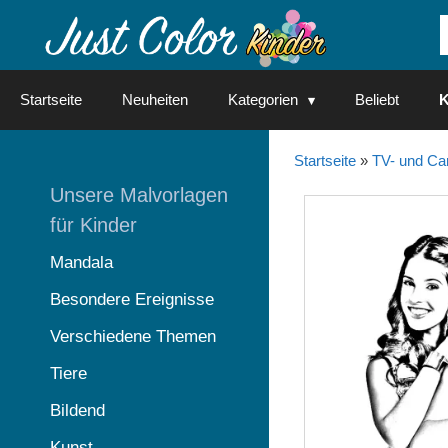
Springe
zum
Inhalt
Startseite
Neuheiten
Kategorien
Beliebt
K
Startseite
»
TV- und Ca
Unsere Malvorlagen
für Kinder
Mandala
Besondere Ereignisse
Verschiedene Themen
Tiere
Bildend
Kunst