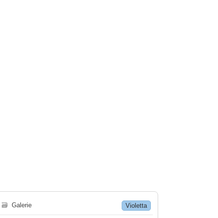
🗃
Galerie
Violetta