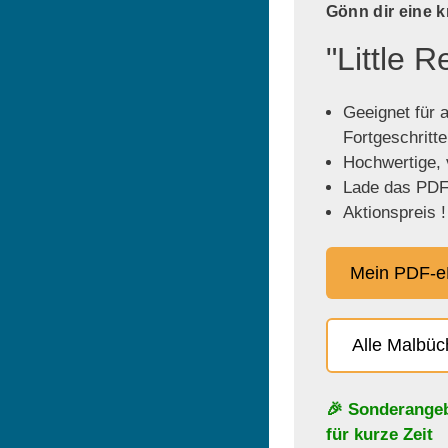
Gönn dir eine 
"Little 
Geeignet für a
Fortgeschritt
Hochwertige, v
Lade das PDF 
Aktionspreis !
Mein PDF-e
Alle Malbü
🎉 Sonderange
für kurze Zeit