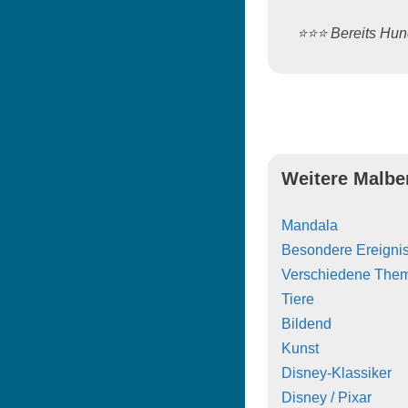
⭐️⭐️⭐️ Bereits H
Weitere Malbe
Mandala
Besondere Ereigni
Verschiedene The
Tiere
Bildend
Kunst
Disney-Klassiker
Disney / Pixar