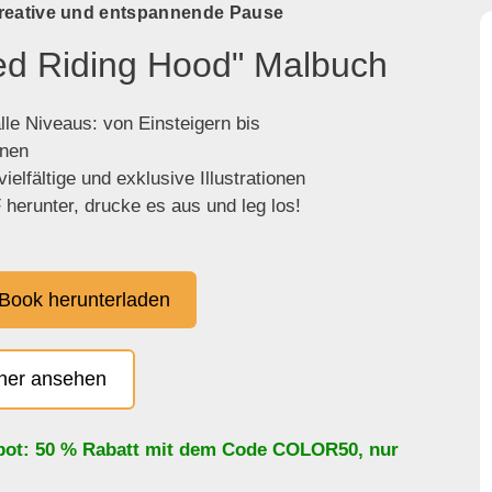
kreative und entspannende Pause
Red Riding Hood" Malbuch
lle Niveaus: von Einsteigern bis
enen
ielfältige und exklusive Illustrationen
herunter, drucke es aus und leg los!
Book herunterladen
cher ansehen
bot: 50 % Rabatt mit dem Code
COLOR50
, nur