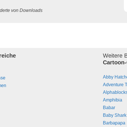
underte von Downloads
reiche
Weitere B
Cartoon-
Abby Hatch
sse
Adventure 
men
Alphablock
Amphibia
Babar
Baby Shark
Barbapapa