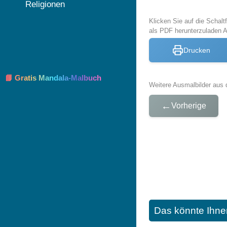
Religionen
Klicken Sie auf die Schal
als PDF herunterzuladen 
Drucken
📘 Gratis Mandala-Malbuch
Weitere Ausmalbilder aus 
←
Vorherige
Das könnte Ihne