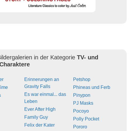
ildergalerien in der Kategorie
TV- und
Charaktere
er
Erinnerungen an
Petshop
Gravity Falls
Time
Phineas und Ferb
Es war einmal... das
s
Pinypon
Leben
PJ Masks
Ever After High
Pocoyo
Family Guy
Polly Pocket
Felix der Kater
Pororo