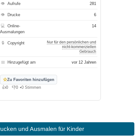
👁
Aufrufe
281
👁
Drucke
6
💻
Online-
14
Ausmalungen
Nur für den persönlichen und
🔒
Copyright
nicht-kommerziellen
Gebrauch
📅
Hinzugefügt am
vor 12 Jahren
☆
Zu Favoriten hinzufügen
👍
0
👎
0
•
0 Stimmen
Gefällt mir
Gefällt mir nicht
rucken und Ausmalen für Kinder