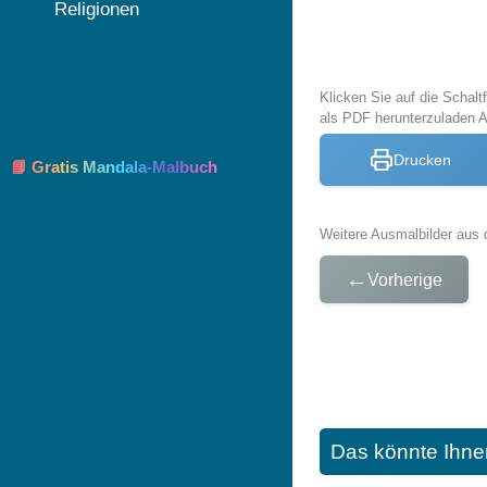
Religionen
Klicken Sie auf die Schal
als PDF herunterzuladen 
Drucken
📘 Gratis Mandala-Malbuch
Weitere Ausmalbilder aus 
←
Vorherige
Das könnte Ihne