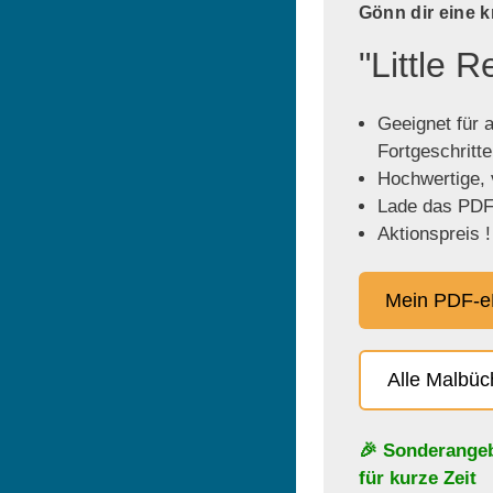
Gönn dir eine 
"Little 
Geeignet für a
Fortgeschritt
Hochwertige, v
Lade das PDF 
Aktionspreis !
Mein PDF-e
Alle Malbü
🎉 Sonderange
für kurze Zeit