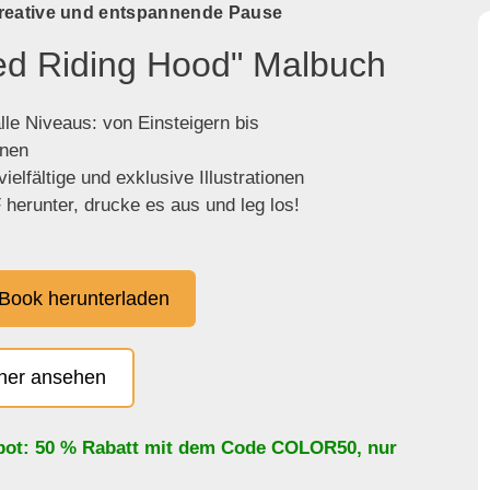
kreative und entspannende Pause
Red Riding Hood" Malbuch
lle Niveaus: von Einsteigern bis
enen
ielfältige und exklusive Illustrationen
herunter, drucke es aus und leg los!
Book herunterladen
cher ansehen
bot: 50 % Rabatt mit dem Code
COLOR50
, nur