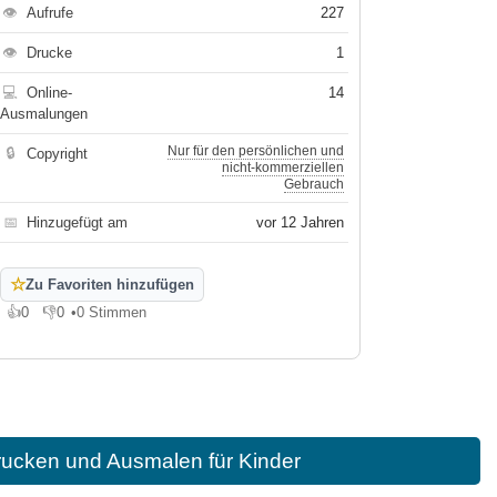
👁
Aufrufe
227
👁
Drucke
1
💻
Online-
14
Ausmalungen
Nur für den persönlichen und
🔒
Copyright
nicht-kommerziellen
Gebrauch
📅
Hinzugefügt am
vor 12 Jahren
☆
Zu Favoriten hinzufügen
👍
0
👎
0
•
0 Stimmen
Gefällt mir
Gefällt mir nicht
rucken und Ausmalen für Kinder