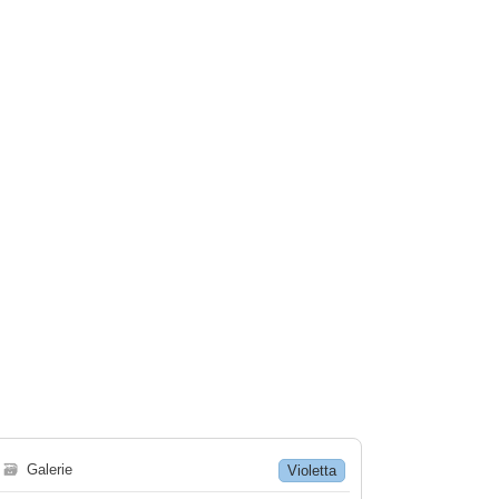
🗃
Galerie
Violetta