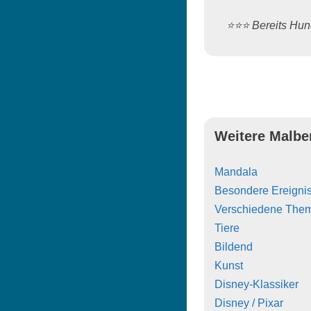
⭐️⭐️⭐️ Bereits H
Weitere Malbe
Mandala
Besondere Ereigni
Verschiedene The
Tiere
Bildend
Kunst
Disney-Klassiker
Disney / Pixar