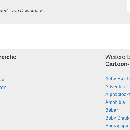
underte von Downloads
reiche
Weitere B
Cartoon-
Abby Hatch
sse
Adventure 
men
Alphablock
Amphibia
Babar
Baby Shark
Barbapapa