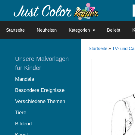
Springe
zum
Inhalt
Startseite
Neuheiten
Kategorien
Beliebt
K
Startseite
»
TV- und Ca
Unsere Malvorlagen
für Kinder
Mandala
Besondere Ereignisse
Verschiedene Themen
Tiere
Bildend
Kunst