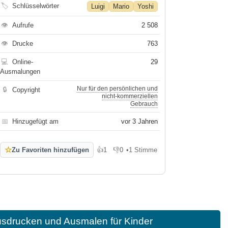
🏷
Schlüsselwörter
Luigi
Mario
Yoshi
👁
Aufrufe
2 508
👁
Drucke
763
💻
Online-
29
Ausmalungen
Nur für den persönlichen und
🔒
Copyright
nicht-kommerziellen
Gebrauch
📅
Hinzugefügt am
vor 3 Jahren
☆
Zu Favoriten hinzufügen
👍
1
👎
0
•
1 Stimme
Gefällt mir
Gefällt mir nicht
usdrucken und Ausmalen für Kinder