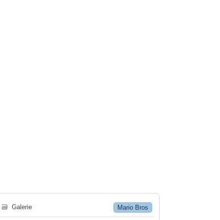
🗃
Galerie
Mario Bros