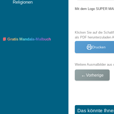
Religionen
Mit dem Logo SUPER MARIO
Klicken Sie auf die Schal
als PDF herunterzuladen 
📘 Gratis Mandala-Malbuch
Drucken
Weitere Ausmalbilder aus 
←
Vorherige
Das könnte Ihne