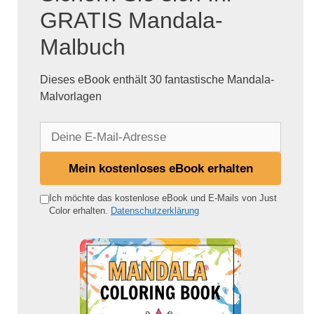
GRATIS Mandala-
Malbuch
Dieses eBook enthält 30 fantastische Mandala-
Malvorlagen
D
e
i
Mein kostenloses eBook erhalten
n
e
Ich möchte das kostenlose eBook und E-Mails von Just
Color erhalten.
Datenschutzerklärung
E
-
M
a
i
l