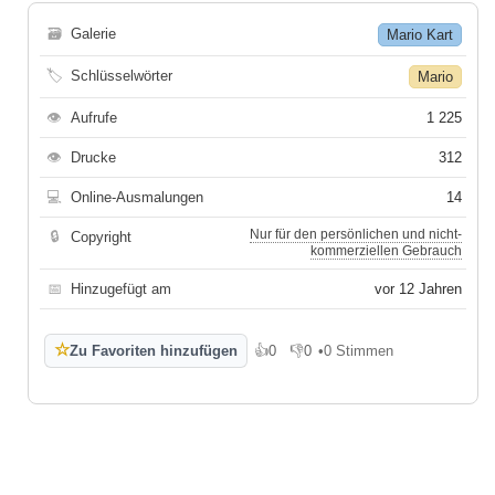
🗃
Galerie
Mario Kart
🏷
Schlüsselwörter
Mario
👁
Aufrufe
1 225
👁
Drucke
312
💻
Online-Ausmalungen
14
Nur für den persönlichen und nicht-
🔒
Copyright
kommerziellen Gebrauch
📅
Hinzugefügt am
vor 12 Jahren
☆
Zu Favoriten hinzufügen
👍
0
👎
0
•
0 Stimmen
Gefällt mir
Gefällt mir nicht