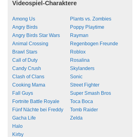
Videospiel-Charaktere
Among Us
Plants vs. Zombies
Angry Birds
Poppy Playtime
Angry Birds Star Wars
Rayman
Animal Crossing
Regenbogen Freunde
Brawl Stars
Roblox
Call of Duty
Rosalina
Candy Crush
Skylanders
Clash of Clans
Sonic
Cooking Mama
Street Fighter
Fall Guys
Super Smash Bros
Fortnite Battle Royale
Toca Boca
Fünf Nächte bei Freddy
Tomb Raider
Gacha Life
Zelda
Halo
Kirby