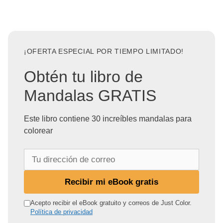
¡OFERTA ESPECIAL POR TIEMPO LIMITADO!
Obtén tu libro de
Mandalas GRATIS
Este libro contiene 30 increíbles mandalas para
colorear
T
u
d
Recibir mi eBook gratis
i
r
Acepto recibir el eBook gratuito y correos de Just Color.
Política de privacidad
e