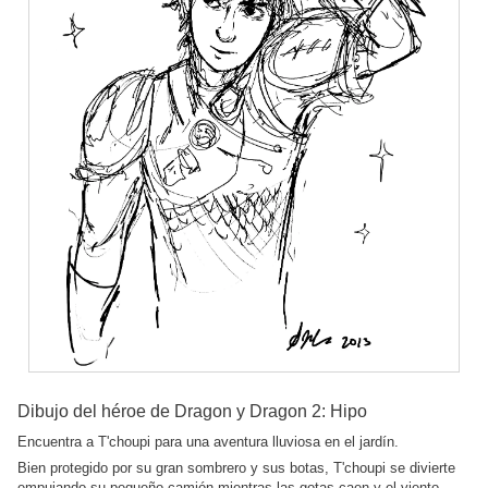
Dibujo del héroe de Dragon y Dragon 2: Hipo
Encuentra a T'choupi para una aventura lluviosa en el jardín.
Bien protegido por su gran sombrero y sus botas, T'choupi se divierte
empujando su pequeño camión mientras las gotas caen y el viento