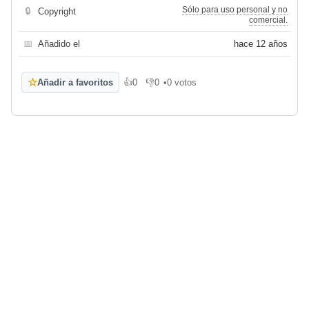
Sólo para uso personal y no
🔒
Copyright
comercial.
📅
Añadido el
hace 12 años
☆
Añadir a favoritos
👍
0
👎
0
•
0 votos
Me gusta
No me gusta