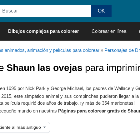
Dibujos complejos para colorear
Colorear en línea
os animados, animación y películas para colorear
»
Personajes de 
de
Shaun las ovejas
para imprimir
 en 1995 por Nick Park y George Michael, los padres de Wallace y Gr
2015, este simpático animal y sus compinches pudieron llegar a la g
sta película requirió dos años de trabajo, ¡y más de 354 marionetas!
 pequeño mundo en nuestras
Páginas para colorear gratis de Shaun