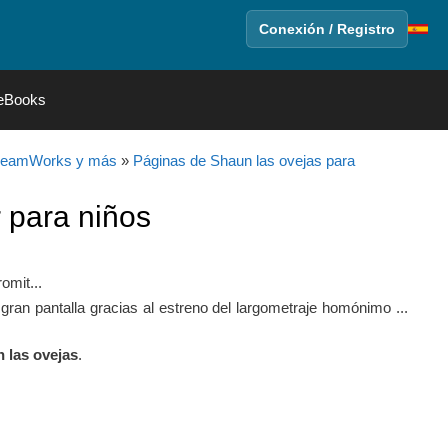
Conexión / Registro
eBooks
DreamWorks y más
»
Páginas de Shaun las ovejas para
 para niños
omit...
ran pantalla gracias al estreno del largometraje homónimo ...
 las ovejas
.