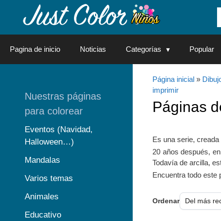
Saltar
al
contenido
Pagina de inicio
Noticias
Categorías
Popular
Página inicial
»
Dibuj
imprimir
Nuestras páginas
Páginas 
para colorear
Eventos (Navidad,
Es una serie, creada
Halloween…)
20 años después, en 
Mandalas
Todavía de arcilla, e
Encuentra todo este
Varios temas
Animales
Ordenar
Educativo