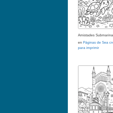
Amistades Submarina
en
Páginas de Sea cr
para imprimir