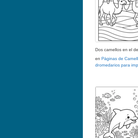
Dos camellos en el de
en
Páginas de Camell
dromedarios para imp