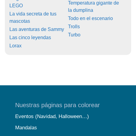
Temperatura gigante de
LEGO
la dumplina
La vida secreta de tus
Todo en el escenario
mascotas
Trolls
Las aventuras de Sammy
Turbo
Las cinco leyendas
Lorax
Nuestras páginas para colorear
Eventos (Navidad, Halloween…)
Mandalas