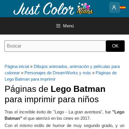
Saltar
al
contenido
Menú
Página inicial
»
Dibujos animados, animación y películas para
colorear
»
Personajes de DreamWorks y más
»
Páginas de
Lego Batman para imprimir
Páginas de
Lego Batman
para imprimir para niños
Tras el increíble éxito de "Lego - La gran aventura", fue
"Lego
Batman"
el que aterrizó en los cines en 2017.
Con el mismo estilo de humor de muy segundo grado, y un