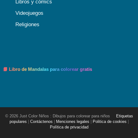
Libros y cómics
Videojuegos
Religiones
📘 Libro de Mandalas para colorear gratis
© 2026 Just Color Niños : Dibujos para colorear para niños
Etiquetas
populares
|
Contáctenos
|
Menciones legales
|
Politica de cookies
|
Política de privacidad