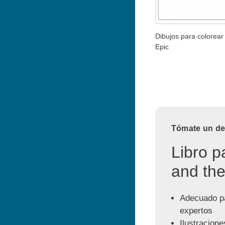
Dibujos para colorear 
Epic
Tómate un des
Libro p
and the
Adecuado pa
expertos
Ilustracione