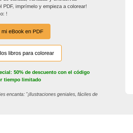
l PDF, imprímelo y empieza a colorear!
o: !
 mi eBook en PDF
los libros para colorear
ecial: 50% de descuento con el código
or tiempo limitado
les encanta: "¡Ilustraciones geniales, fáciles de