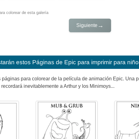
ra colorear de esta galería
→
Siguiente
starán estos
Páginas de Epic para imprimir para niño
 páginas para colorear de la película de animación Epic. Una 
 recordará inevitablemente a Arthur y los Minimoys...