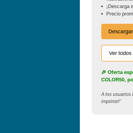
¡Descarga e
Precio prom
Descargar
Ver todos 
🎉 Oferta esp
COLOR50
, p
A los usuarios 
imprimir!"