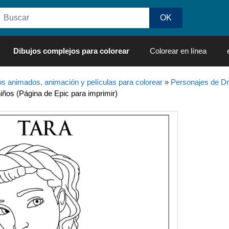
Dibujos complejos para colorear
Colorear en línea
os animados, animación y películas para colorear
»
Personajes de 
iños (Página de Epic para imprimir)