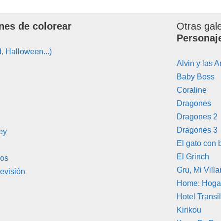
nes de colorear
Otras gal
Personaj
, Halloween...)
Alvin y las A
Baby Boss
Coraline
Dragones
Dragones 2
Dragones 3
ey
El gato con 
El Grinch
ros
Gru, Mi Vill
evisión
Home: Hogar
Hotel Transi
Kirikou