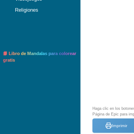
Religiones
📘 Libro de Mandalas para colorear
gratis
Haga clic en los botone
Página de Epic para imp
Imprimir