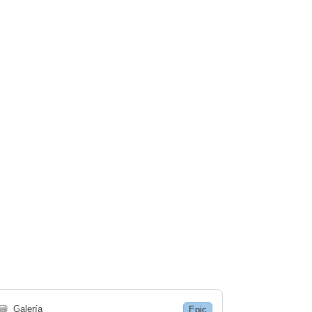
🗃
Galería
Epic