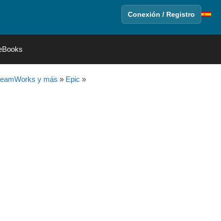
Conexión / Registro
eBooks
DreamWorks y más
»
Epic
»