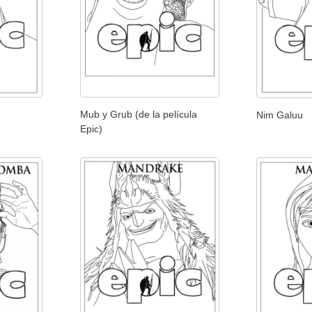
Mub y Grub (de la película
Nim Galuu
Epic)