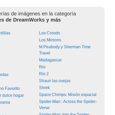
erías de imágenes en la categoría
es de DreamWorks y más
rdillas
Los Croods
Los Minions
M Peabody y Sherman Time
Travel
Madagascar
Rio
Río 2
botas
Shaun las ovejas
Shrek
ano Favorito
Space Chimps: Misión espacial
 dulce hogar
Spider-Man : Across the Spider-
lvania
Verse
Spider-Man: Into the Spider-