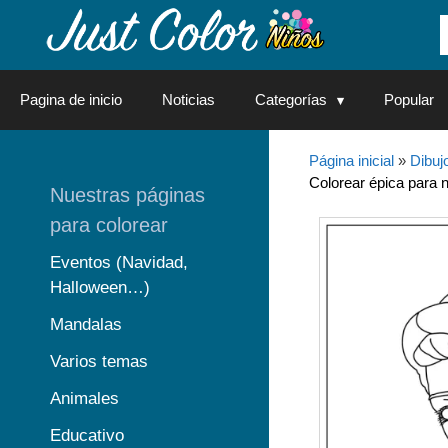
Saltar
al
contenido
Pagina de inicio
Noticias
Categorías
Popular
Página inicial
»
Dibuj
Colorear épica para n
Nuestras páginas
para colorear
Eventos (Navidad,
Halloween…)
Mandalas
Varios temas
Animales
Educativo