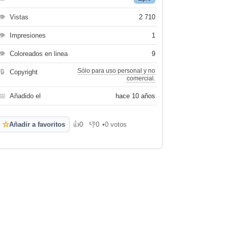
👁
Vistas
2 710
👁
Impresiones
1
👁
Coloreados en linea
9
Sólo para uso personal y no
🔒
Copyright
comercial.
📅
Añadido el
hace 10 años
☆
Añadir a favoritos
👍
0
👎
0
•
0 votos
Me gusta
No me gusta