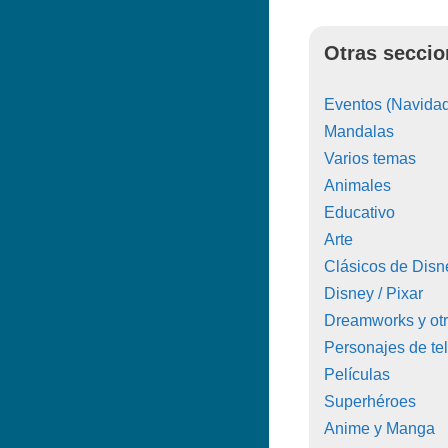
Otras seccio
Eventos (Navidad
Mandalas
Varios temas
Animales
Educativo
Arte
Clásicos de Disn
Disney / Pixar
Dreamworks y ot
Personajes de tel
Películas
Superhéroes
Anime y Manga