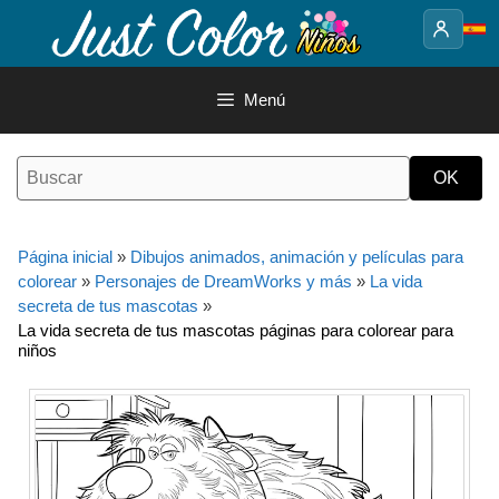
Saltar
al
contenido
Menú
Página inicial
»
Dibujos animados, animación y películas para
colorear
»
Personajes de DreamWorks y más
»
La vida
secreta de tus mascotas
»
La vida secreta de tus mascotas páginas para colorear para
niños