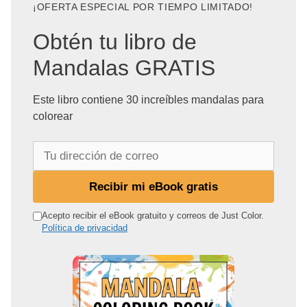
¡OFERTA ESPECIAL POR TIEMPO LIMITADO!
Obtén tu libro de
Mandalas GRATIS
Este libro contiene 30 increíbles mandalas para
colorear
T
u
d
Recibir mi eBook gratis
i
r
Acepto recibir el eBook gratuito y correos de Just Color.
Política de privacidad
e
c
c
i
ó