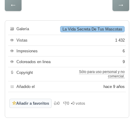
←
→
🗃
Galería
La Vida Secreta De Tus Mascotas
👁
Vistas
1 432
👁
Impresiones
6
👁
Coloreados en linea
9
Sólo para uso personal y no
🔒
Copyright
comercial.
📅
Añadido el
hace 9 años
☆
Añadir a favoritos
👍
0
👎
0
•
0 votos
Me gusta
No me gusta