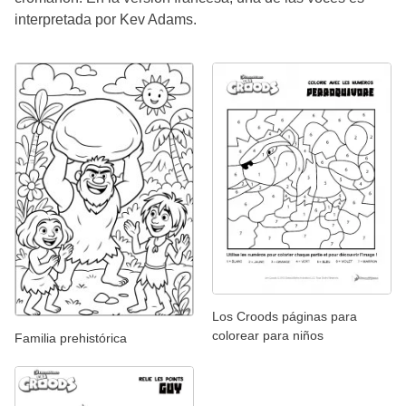
interpretada por Kev Adams.
Los Croods páginas para
colorear para niños
Familia prehistórica