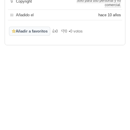
Sólo para uso personal y no
🔒
Copyright
comercial.
📅
Añadido el
hace 10 años
☆
Añadir a favoritos
👍
0
👎
0
•
0 votos
Me gusta
No me gusta