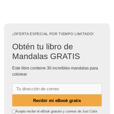
¡OFERTA ESPECIAL POR TIEMPO LIMITADO!
Obtén tu libro de
Mandalas GRATIS
Este libro contiene 30 increíbles mandalas para
colorear
T
u
d
Recibir mi eBook gratis
i
r
Acepto recibir el eBook gratuito y correos de Just Color.