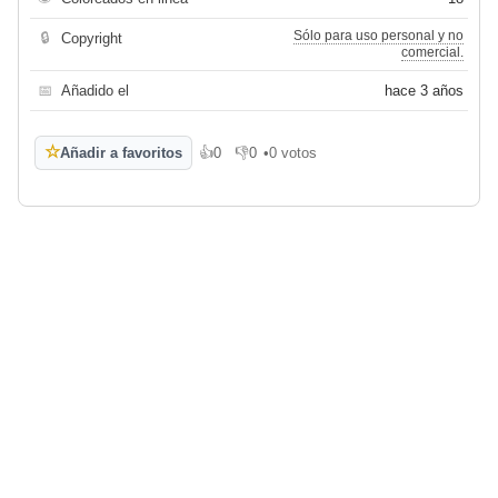
Sólo para uso personal y no
🔒
Copyright
comercial.
📅
Añadido el
hace 3 años
☆
Añadir a favoritos
👍
0
👎
0
•
0 votos
Me gusta
No me gusta