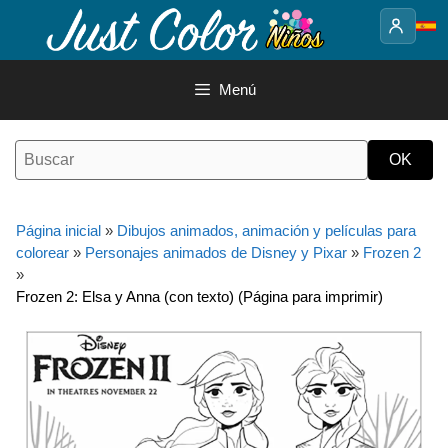
Saltar
al
contenido
Menú
Página inicial
»
Dibujos animados, animación y películas para
colorear
»
Personajes animados de Disney y Pixar
»
Frozen 2
»
Frozen 2: Elsa y Anna (con texto) (Página para imprimir)