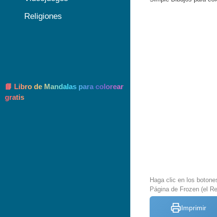
Religiones
📘 Libro de Mandalas para colorear
gratis
Haga clic en los botone
Página de Frozen (el Re
Imprimir