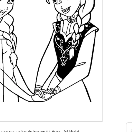
orear para niños de Frozen (el Reino Del Hielo)