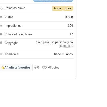
🏷
Palabras clave
Anna
Elsa
👁
Vistas
3 828
👁
Impresiones
194
👁
Coloreados en linea
17
Sólo para uso personal y no
🔒
Copyright
comercial.
📅
Añadido el
hace 10 años
☆
Añadir a favoritos
👍
0
👎
0
•
0 votos
Me gusta
No me gusta