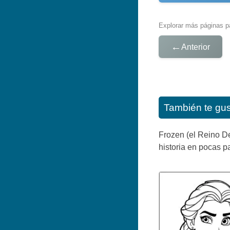
Explorar más páginas pa
←
Anterior
También te gu
Frozen (el Reino De
historia en pocas p