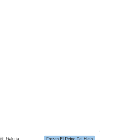
🗃
Galería
Frozen El Reino Del Hielo