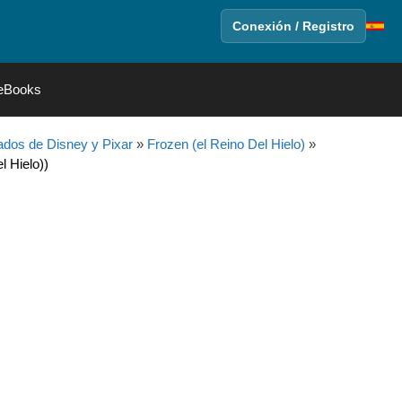
Conexión / Registro
eBooks
dos de Disney y Pixar
»
Frozen (el Reino Del Hielo)
»
l Hielo))