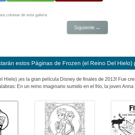
ra colorear de esta galería
→
Siguiente
starán estos
Páginas de Frozen (el Reino Del Hielo) 
l Hielo) ¡es la gran película Disney de finales de 2013! Fue c
alabras: En un reino imaginario sumido en el frío, la joven Ann