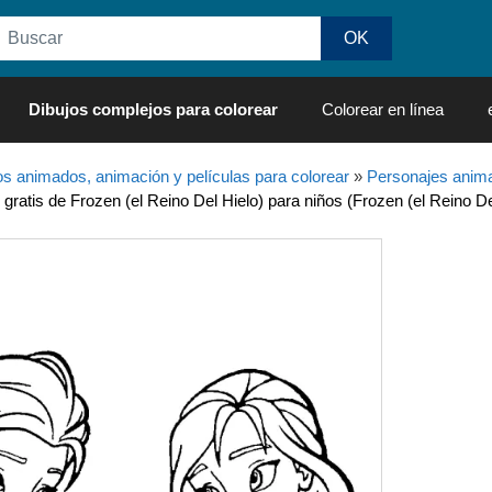
Dibujos complejos para colorear
Colorear en línea
os animados, animación y películas para colorear
»
Personajes anima
 gratis de Frozen (el Reino Del Hielo) para niños (Frozen (el Reino De