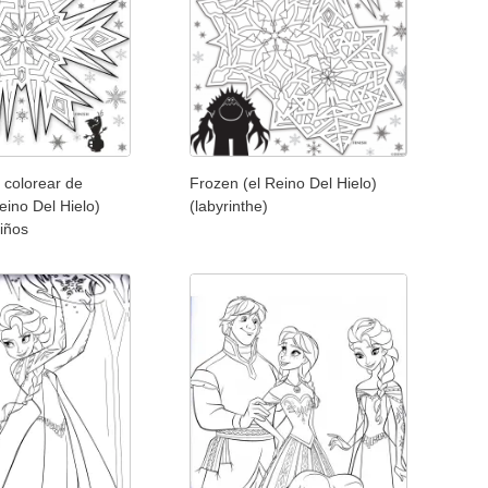
 colorear de
Frozen (el Reino Del Hielo)
eino Del Hielo)
(labyrinthe)
niños