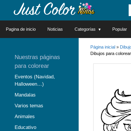
Saltar
al
contenido
Pagina de inicio
Noticias
Categorías
Popular
Página inicial
»
Dibuj
Dibujos para colorear
Nuestras páginas
para colorear
Eventos (Navidad,
Halloween…)
Mandalas
Varios temas
Animales
Educativo