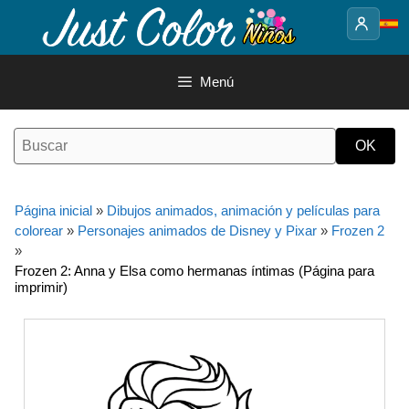
Saltar
al
contenido
Menú
Página inicial
»
Dibujos animados, animación y películas para
colorear
»
Personajes animados de Disney y Pixar
»
Frozen 2
»
Frozen 2: Anna y Elsa como hermanas íntimas (Página para
imprimir)