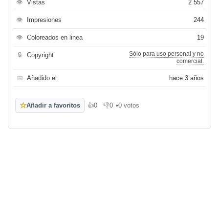
👁
Vistas
2 557
👁
Impresiones
244
👁
Coloreados en linea
19
Sólo para uso personal y no
🔒
Copyright
comercial.
📅
Añadido el
hace 3 años
☆
Añadir a favoritos
👍
0
👎
0
•
0 votos
Me gusta
No me gusta