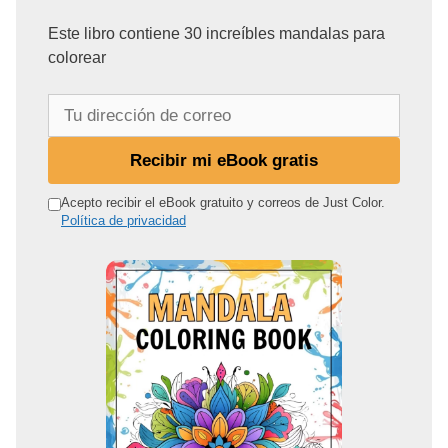
Este libro contiene 30 increíbles mandalas para
colorear
T
u
d
Recibir mi eBook gratis
i
r
Acepto recibir el eBook gratuito y correos de Just Color.
Política de privacidad
e
c
c
i
ó
n
d
e
c
o