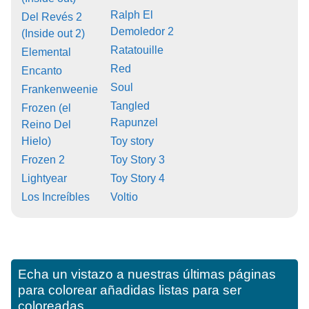
Ralph El
Del Revés 2
Demoledor 2
(Inside out 2)
Ratatouille
Elemental
Red
Encanto
Soul
Frankenweenie
Tangled
Frozen (el
Rapunzel
Reino Del
Hielo)
Toy story
Frozen 2
Toy Story 3
Lightyear
Toy Story 4
Los Increíbles
Voltio
Echa un vistazo a nuestras últimas páginas
para colorear añadidas listas para ser
coloreadas.