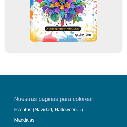
r
r
e
o
Nuestras páginas para colorear
Eventos (Navidad, Halloween…)
Mandalas