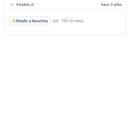
📅
Añadido el
hace 3 años
☆
Añadir a favoritos
👍
0
👎
0
•
0 votos
Me gusta
No me gusta