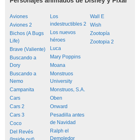
Personajes animados de Disney y Pixar
Aviones
Los
Wall E
indestructibles 2
Aviones 2
Wish
Los nuevos
Bichos (A Bugs
Zootopía
héroes
Life)
Zootopia 2
Luca
Brave (Valiente)
Mary Poppins
Buscando a
Dory
Moana
Buscando a
Monstruos
Nemo
University
Campanita
Monstruos, S.A.
Cars
Oben
Cars 2
Onward
Cars 3
Pesadilla antes
de Navidad
Coco
Ralph el
Del Revés
Demoledor
(Inside out)