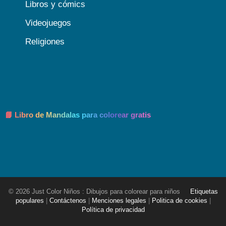
Libros y cómics
Videojuegos
Religiones
📘 Libro de Mandalas para colorear gratis
© 2026 Just Color Niños : Dibujos para colorear para niños
Etiquetas
populares
|
Contáctenos
|
Menciones legales
|
Politica de cookies
|
Política de privacidad