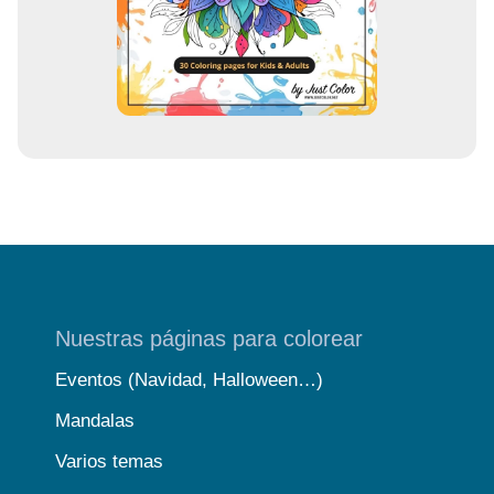
e
o
Nuestras páginas para colorear
Eventos (Navidad, Halloween…)
Mandalas
Varios temas