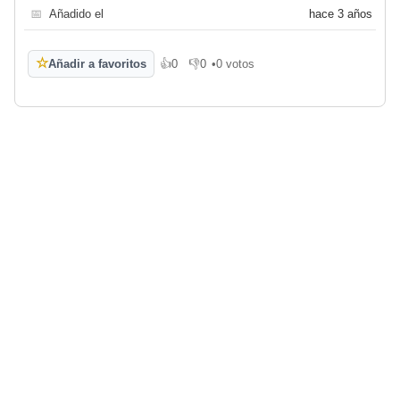
📅
Añadido el
hace 3 años
☆
Añadir a favoritos
👍
0
👎
0
•
0 votos
Me gusta
No me gusta