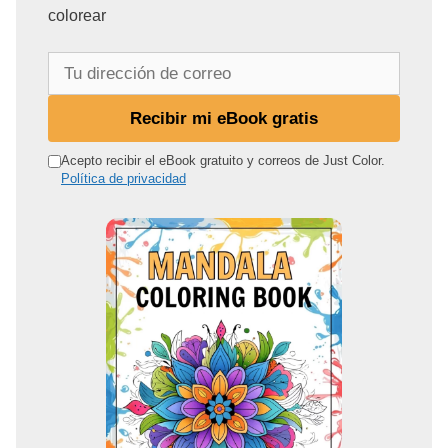
colorear
T
u
d
Recibir mi eBook gratis
i
r
Acepto recibir el eBook gratuito y correos de Just Color.
Política de privacidad
e
c
c
i
ó
n
d
e
c
o
r
r