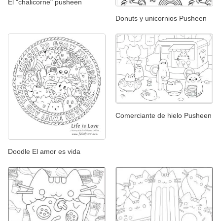
El "chalicorne" pusheen
Donuts y unicornios Pusheen
Comerciante de hielo Pusheen
Doodle El amor es vida