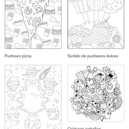
Pusheen pizza
Surtido de pusheens dulces
Criaturas extrañas