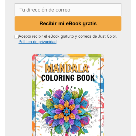
T
u
d
Recibir mi eBook gratis
i
r
Acepto recibir el eBook gratuito y correos de Just Color.
Política de privacidad
e
c
c
i
ó
n
d
e
c
o
r
r
e