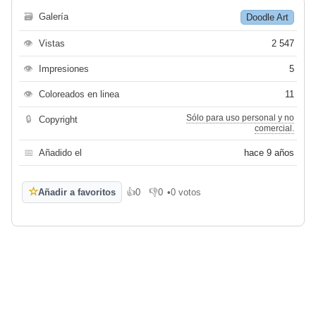
🗃
Galería
Doodle Art
👁
Vistas
2 547
👁
Impresiones
5
👁
Coloreados en linea
11
Sólo para uso personal y no
🔒
Copyright
comercial.
📅
Añadido el
hace 9 años
☆
Añadir a favoritos
👍
0
👎
0
•
0 votos
Me gusta
No me gusta