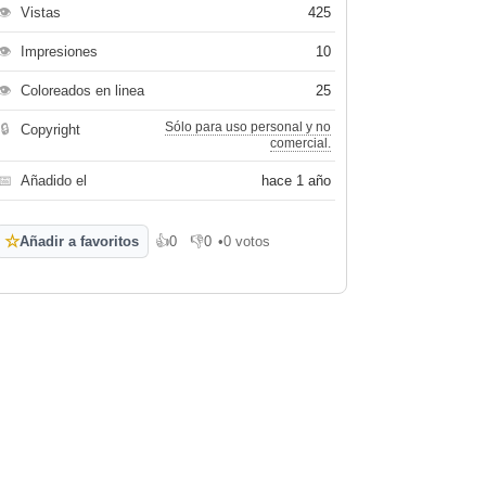
👁
Vistas
425
👁
Impresiones
10
👁
Coloreados en linea
25
Sólo para uso personal y no
🔒
Copyright
comercial.
📅
Añadido el
hace 1 año
☆
Añadir a favoritos
👍
0
👎
0
•
0 votos
Me gusta
No me gusta