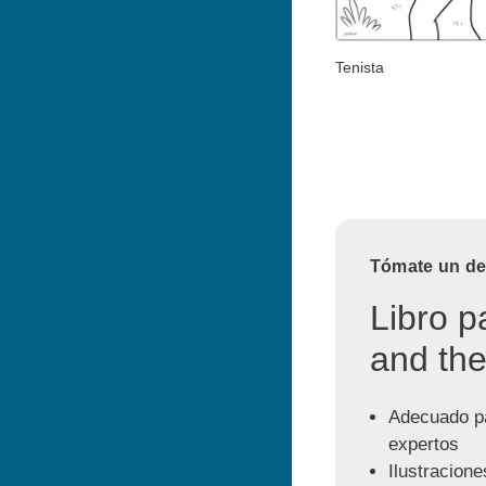
Tenista
Tómate un des
Libro p
and the
Adecuado pa
expertos
Ilustracione