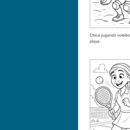
Chica jugando voleibo
playa