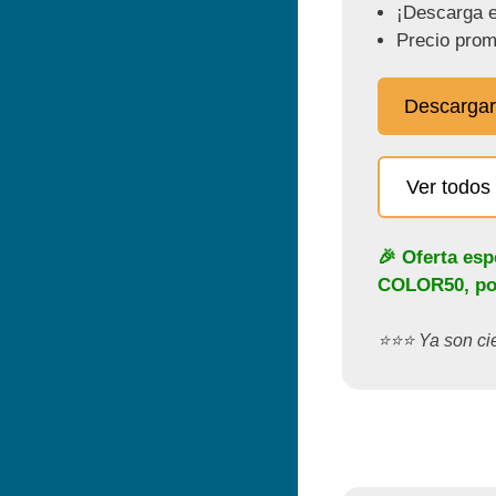
¡Descarga e
Precio prom
Descargar
Ver todos 
🎉 Oferta esp
COLOR50
, p
⭐️⭐️⭐️ Ya son c