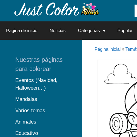
Saltar
al
contenido
Pagina de inicio
Noticias
Categorías
Popular
Página inicial
»
Temát
Nuestras páginas
para colorear
Eventos (Navidad,
Halloween…)
Mandalas
Varios temas
Animales
Educativo