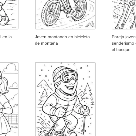
l en la
Joven montando en bicicleta
Pareja jove
de montaña
senderismo 
el bosque