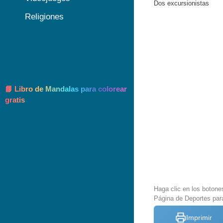
Dos excursionistas
Religiones
📘 Libro de Mandalas para colorear
gratis
Haga clic en los botone
Página de Deportes para
Imprimir