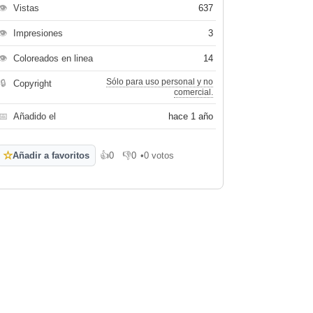
👁
Vistas
637
👁
Impresiones
3
👁
Coloreados en linea
14
Sólo para uso personal y no
🔒
Copyright
comercial.
📅
Añadido el
hace 1 año
☆
Añadir a favoritos
👍
0
👎
0
•
0 votos
Me gusta
No me gusta