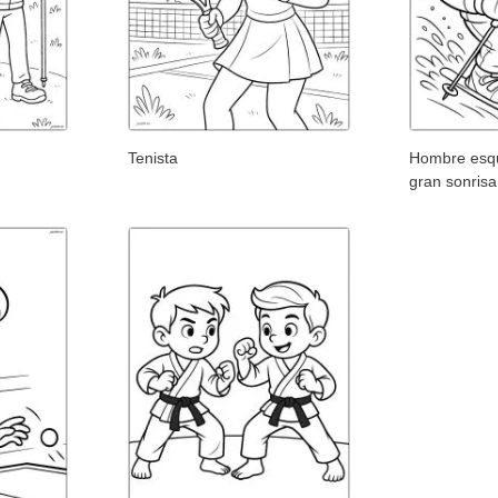
Tenista
Hombre esq
gran sonrisa