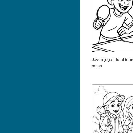
Joven jugando al teni
mesa