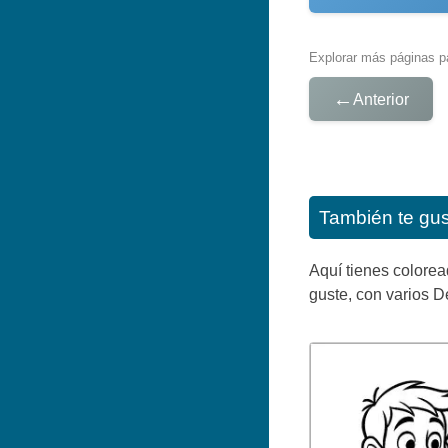
Explorar más páginas pa
←
Anterior
También te gu
Aquí tienes colorea
guste, con varios De