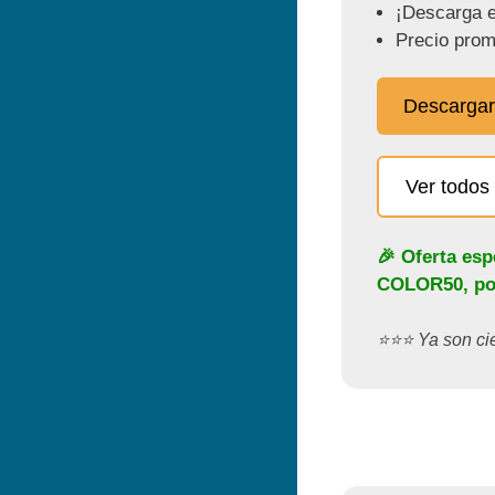
¡Descarga e
Precio prom
Descargar
Ver todos 
🎉 Oferta esp
COLOR50
, p
⭐️⭐️⭐️ Ya son c