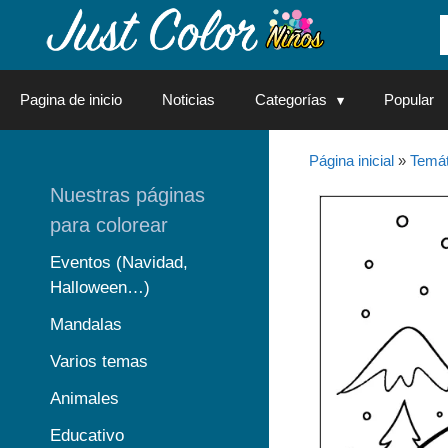
Saltar
al
contenido
Pagina de inicio
Noticias
Categorías
Popular
Página inicial
»
Temát
Nuestras páginas
para colorear
Eventos (Navidad,
Halloween…)
Mandalas
Varios temas
Animales
Educativo