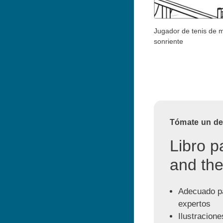
Jugador de tenis de 
sonriente
Tómate un des
Libro p
and the
Adecuado pa
expertos
Ilustracione