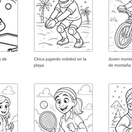
s de
Chica jugando voleibol en la
Joven monta
playa
de montaña