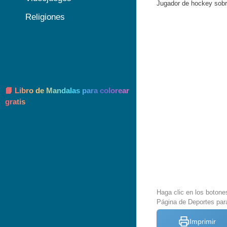
Jugador de hockey sobr
Religiones
📘 Libro de Mandalas para colorear
gratis
Haga clic en los botone
Página de Deportes para
Imprimir