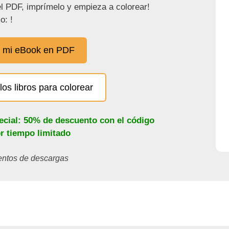
l PDF, imprímelo y empieza a colorear!
o: !
 mi eBook en PDF
los libros para colorear
ecial: 50% de descuento con el código
or tiempo limitado
ientos de descargas