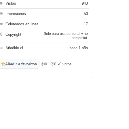
👁
Vistas
943
👁
Impresiones
50
👁
Coloreados en linea
17
Sólo para uso personal y no
🔒
Copyright
comercial.
📅
Añadido el
hace 1 año
☆
Añadir a favoritos
👍
0
👎
0
•
0 votos
Me gusta
No me gusta