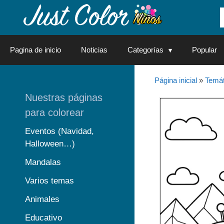
Saltar
al
contenido
Pagina de inicio
Noticias
Categorías
Popular
Página inicial
»
Temát
Nuestras páginas
para colorear
Eventos (Navidad,
Halloween…)
Mandalas
Varios temas
Animales
Educativo