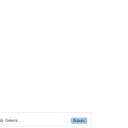
🗃
Galería
Robots