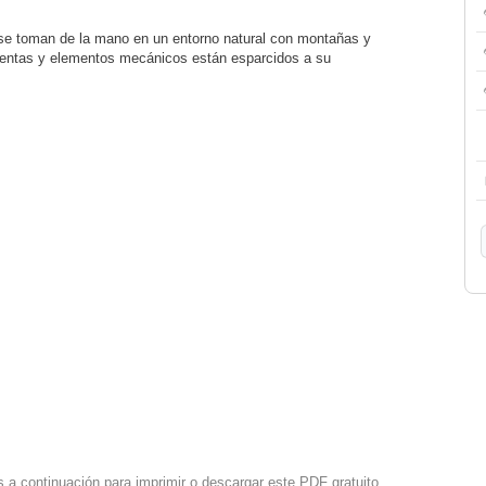
se toman de la mano en un entorno natural con montañas y
mientas y elementos mecánicos están esparcidos a su
s a continuación para imprimir o descargar este PDF gratuito