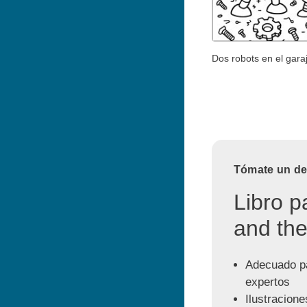
Dos robots en el gara
Tómate un des
Libro p
and the
Adecuado pa
expertos
Ilustracione