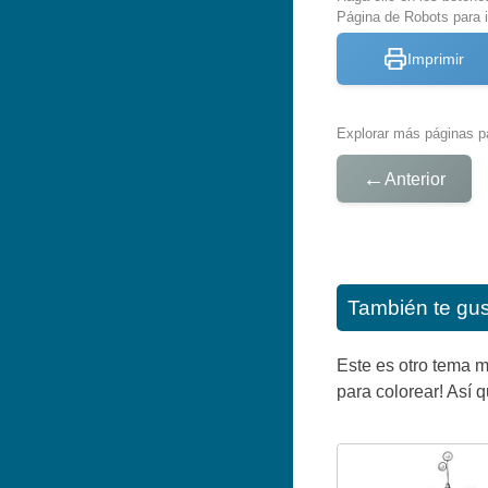
Página de Robots para 
Imprimir
Explorar más páginas pa
←
Anterior
También te gu
Este es otro tema m
para colorear! Así 