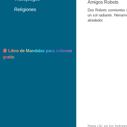
Amigos Robots
Religiones
Dos Robots sonrientes 
un sol radiante. Herra
alrededor.
📘 Libro de Mandalas para colorear
gratis
Haga clic en los botone