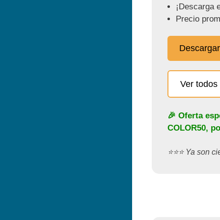
¡Descarga e
Precio prom
Descargar
Ver todos 
🎉 Oferta esp
COLOR50
, p
⭐️⭐️⭐️ Ya son c