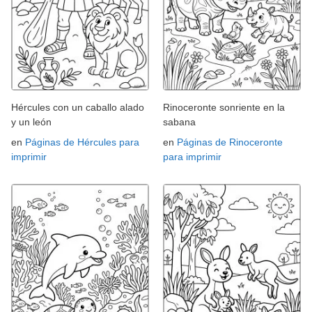
Hércules con un caballo alado
Rinoceronte sonriente en la
y un león
sabana
en
Páginas de Hércules para
en
Páginas de Rinoceronte
imprimir
para imprimir