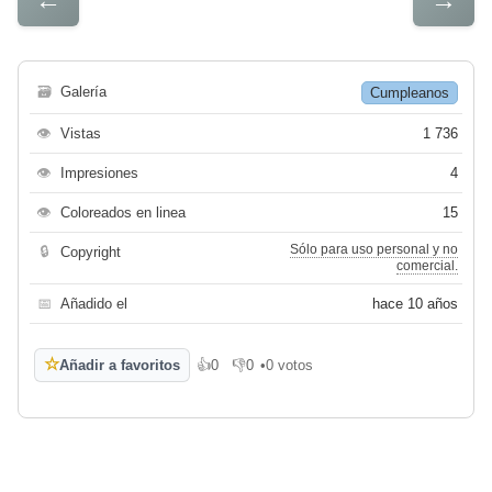
🗃
Galería
Cumpleanos
👁
Vistas
1 736
👁
Impresiones
4
👁
Coloreados en linea
15
Sólo para uso personal y no
🔒
Copyright
comercial.
📅
Añadido el
hace 10 años
☆
Añadir a favoritos
👍
0
👎
0
•
0 votos
Me gusta
No me gusta