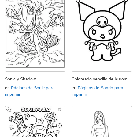
Sonic y Shadow
Coloreado sencillo de Kuromi
en
Páginas de Sonic para
en
Páginas de Sanrio para
imprimir
imprimir