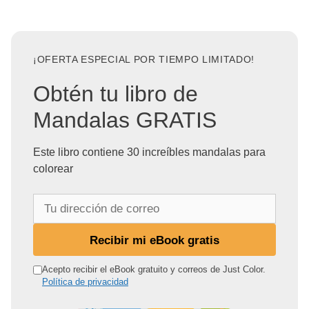
¡OFERTA ESPECIAL POR TIEMPO LIMITADO!
Obtén tu libro de
Mandalas GRATIS
Este libro contiene 30 increíbles mandalas para
colorear
T
u
d
Recibir mi eBook gratis
i
r
Acepto recibir el eBook gratuito y correos de Just Color.
Política de privacidad
e
c