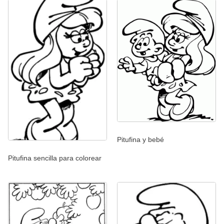
Pitufina y bebé
Pitufina sencilla para colorear