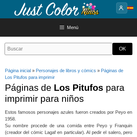
Saltar
al
contenido
Menú
Página inicial
»
Personajes de libros y cómics
»
Páginas de
Los Pitufos para imprimir
Páginas de
Los Pitufos
para
imprimir para niños
Estos famosos personajes azules fueron creados por Peyo en
1958.
Su nombre procede de una comida entre Peyo y Franquin
(creador del cómic Lagaf en particular). Al pedir el salero, pero