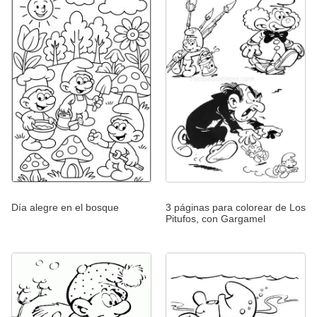
Día alegre en el bosque
3 páginas para colorear de Los
Pitufos, con Gargamel