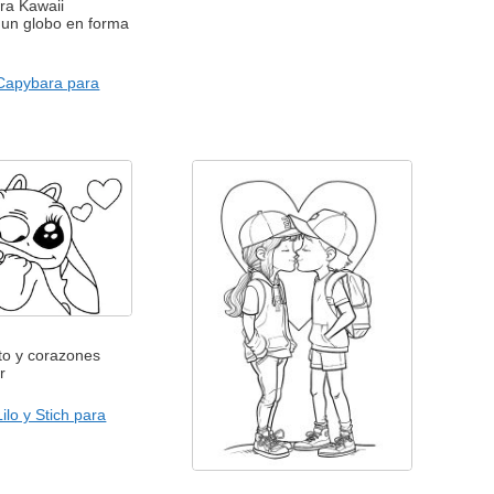
ara Kawaii
 un globo en forma
Capybara para
to y corazones
r
ilo y Stich para