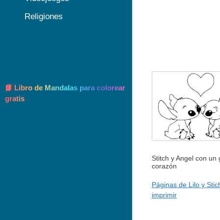
Religiones
📘 Libro de Mandalas para colorear
gratis
Stitch y Angel con un
corazón
Páginas de Lilo y Stic
imprimir