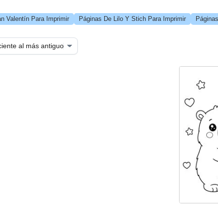
n Valentín Para Imprimir
Páginas De Lilo Y Stich Para Imprimir
Páginas