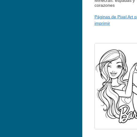
Minecraft: espadas y
corazones
Páginas de Pixel Art 
imprimir