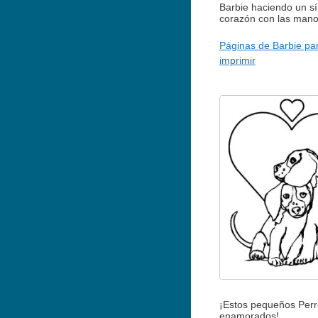
Barbie haciendo un s
corazón con las man
Páginas de Barbie pa
imprimir
¡Estos pequeños Perr
enamorados!