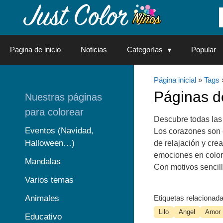
Saltar
al
contenido
Pagina de inicio
Noticias
Categorías
Popular
Página inicial
»
Tags
Páginas 
Nuestras páginas
para colorear
Descubre todas las
Eventos (Navidad,
Los corazones son e
Halloween…)
de relajación y cre
emociones en color
Mandalas
Con motivos sencill
Varios temas
Animales
Etiquetas relacionada
Lilo
Angel
Amor
Educativo