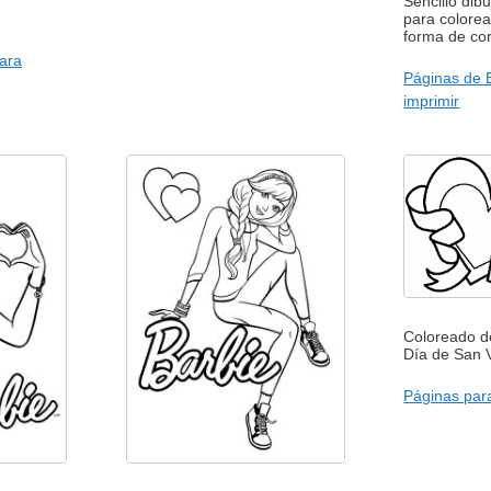
Sencillo dib
para colorea
forma de co
para
Páginas de 
imprimir
Coloreado d
Día de San V
Páginas para