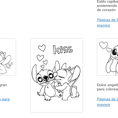
Estilo capib
sosteniendo
de corazón
Páginas de 
imprimir
 gran
Dulce angeli
para colorea
h para
Páginas de L
imprimir