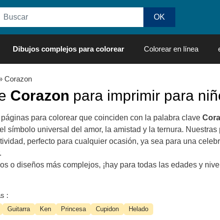
Dibujos complejos para colorear
Colorear en línea
» Corazon
de
Corazon
para imprimir para niñ
 páginas para colorear que coinciden con la palabra clave
Cor
l símbolo universal del amor, la amistad y la ternura. Nuestr
atividad, perfecto para cualquier ocasión, ya sea para una celeb
.
os o diseños más complejos, ¡hay para todas las edades y nive
s :
Guitarra
Ken
Princesa
Cupidon
Helado