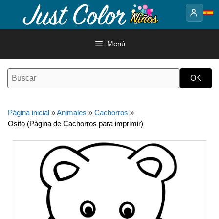
Saltar
al
contenido
Menú
Página inicial
»
Animales
»
Cachorros
»
Osito (Página de Cachorros para imprimir)