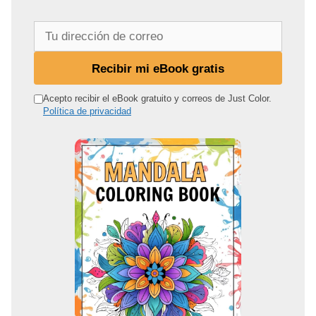
T
u
d
Recibir mi eBook gratis
i
r
Acepto recibir el eBook gratuito y correos de Just Color.
Política de privacidad
e
c
c
i
ó
n
d
e
c
o
r
r