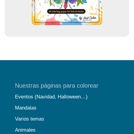
e
o
Nuestras páginas para colorear
Eventos (Navidad, Halloween…)
Mandalas
Varios temas
Animales