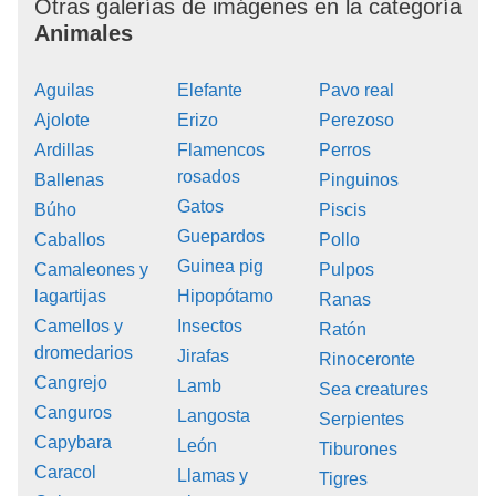
Otras galerías de imágenes en la categoría
Animales
Aguilas
Elefante
Pavo real
Ajolote
Erizo
Perezoso
Ardillas
Flamencos
Perros
rosados
Ballenas
Pinguinos
Gatos
Búho
Piscis
Guepardos
Caballos
Pollo
Guinea pig
Camaleones y
Pulpos
lagartijas
Hipopótamo
Ranas
Camellos y
Insectos
Ratón
dromedarios
Jirafas
Rinoceronte
Cangrejo
Lamb
Sea creatures
Canguros
Langosta
Serpientes
Capybara
León
Tiburones
Caracol
Llamas y
Tigres