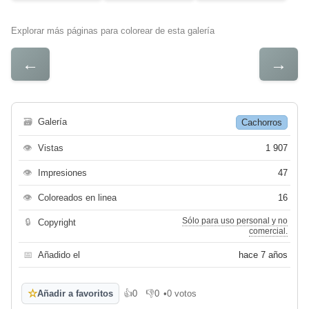
Explorar más páginas para colorear de esta galería
←
→
🗃
Galería
Cachorros
👁
Vistas
1 907
👁
Impresiones
47
👁
Coloreados en linea
16
Sólo para uso personal y no
🔒
Copyright
comercial.
📅
Añadido el
hace 7 años
☆
Añadir a favoritos
👍
0
👎
0
•
0 votos
Me gusta
No me gusta