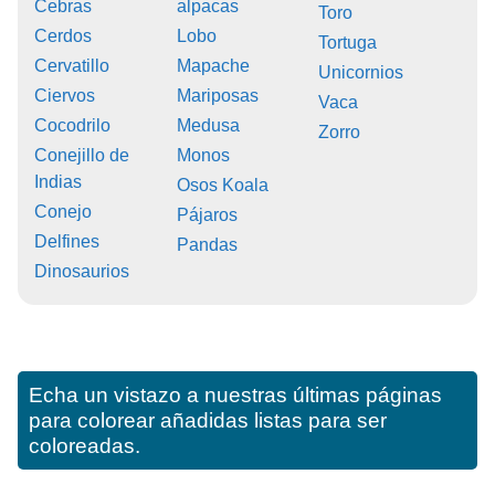
Cebras
alpacas
Toro
Cerdos
Lobo
Tortuga
Cervatillo
Mapache
Unicornios
Ciervos
Mariposas
Vaca
Cocodrilo
Medusa
Zorro
Conejillo de
Monos
Indias
Osos Koala
Conejo
Pájaros
Delfines
Pandas
Dinosaurios
Echa un vistazo a nuestras últimas páginas
para colorear añadidas listas para ser
coloreadas.