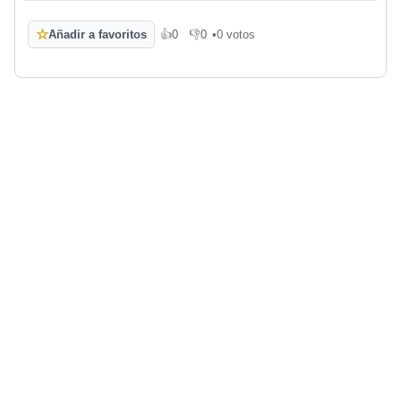
☆
Añadir a favoritos
👍
0
👎
0
•
0 votos
Me gusta
No me gusta