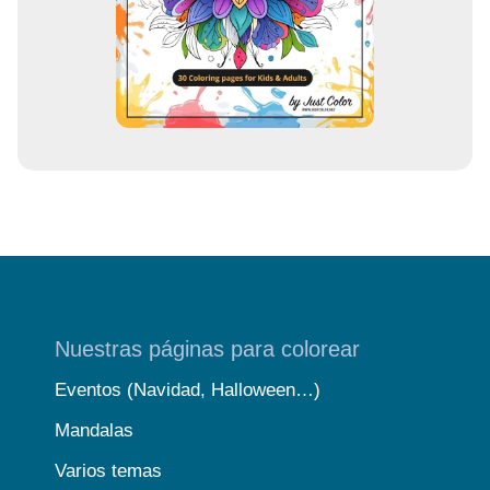
r
e
o
Nuestras páginas para colorear
Eventos (Navidad, Halloween…)
Mandalas
Varios temas