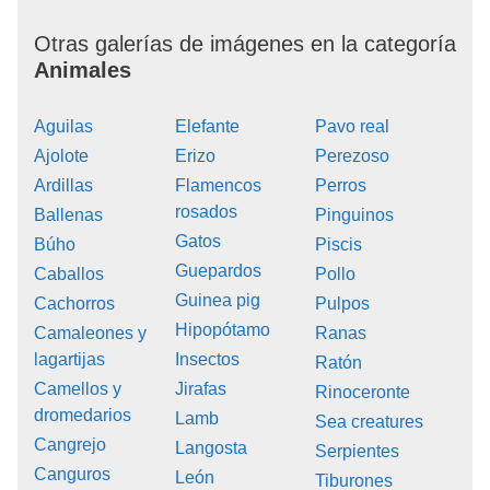
Otras galerías de imágenes en la categoría
Animales
Aguilas
Elefante
Pavo real
Ajolote
Erizo
Perezoso
Ardillas
Flamencos
Perros
rosados
Ballenas
Pinguinos
Gatos
Búho
Piscis
Guepardos
Caballos
Pollo
Guinea pig
Cachorros
Pulpos
Hipopótamo
Camaleones y
Ranas
lagartijas
Insectos
Ratón
Camellos y
Jirafas
Rinoceronte
dromedarios
Lamb
Sea creatures
Cangrejo
Langosta
Serpientes
Canguros
León
Tiburones