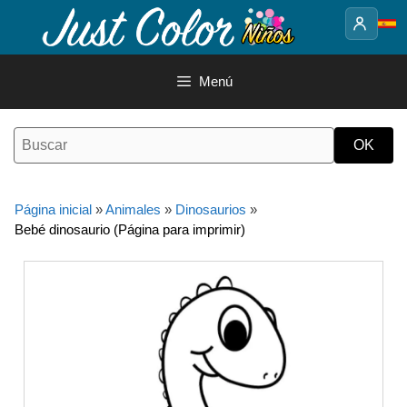
Saltar
al
contenido
Menú
Página inicial
»
Animales
»
Dinosaurios
»
Bebé dinosaurio (Página para imprimir)