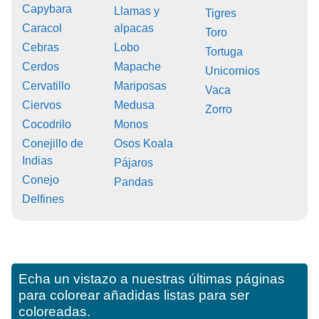
Capybara
Llamas y
Tigres
Caracol
alpacas
Toro
Cebras
Lobo
Tortuga
Cerdos
Mapache
Unicornios
Cervatillo
Mariposas
Vaca
Ciervos
Medusa
Zorro
Cocodrilo
Monos
Conejillo de
Osos Koala
Indias
Pájaros
Conejo
Pandas
Delfines
Echa un vistazo a nuestras últimas páginas
para colorear añadidas listas para ser
coloreadas.