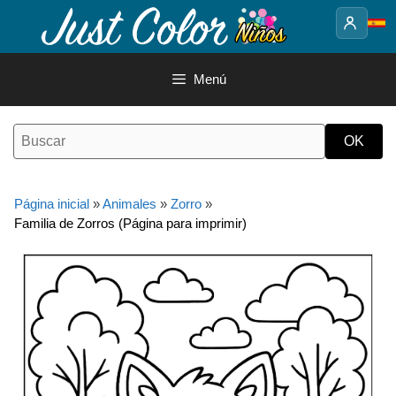
Saltar
al
contenido
Menú
Página inicial
»
Animales
»
Zorro
»
Familia de Zorros (Página para imprimir)