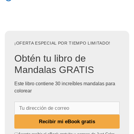
¡OFERTA ESPECIAL POR TIEMPO LIMITADO!
Obtén tu libro de
Mandalas GRATIS
Este libro contiene 30 increíbles mandalas para
colorear
T
u
d
Recibir mi eBook gratis
i
r