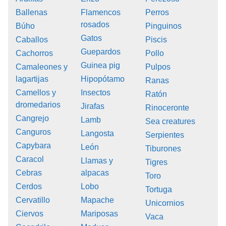
Ballenas
Flamencos
Perros
rosados
Búho
Pinguinos
Gatos
Caballos
Piscis
Guepardos
Cachorros
Pollo
Guinea pig
Camaleones y
Pulpos
lagartijas
Hipopótamo
Ranas
Camellos y
Insectos
Ratón
dromedarios
Jirafas
Rinoceronte
Cangrejo
Lamb
Sea creatures
Canguros
Langosta
Serpientes
Capybara
León
Tiburones
Caracol
Llamas y
Tigres
Cebras
alpacas
Toro
Cerdos
Lobo
Tortuga
Cervatillo
Mapache
Unicornios
Ciervos
Mariposas
Vaca