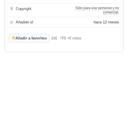
Sólo para uso personal y no
🔒
Copyright
comercial.
📅
Añadido el
hace 12 meses
☆
Añadir a favoritos
👍
0
👎
0
•
0 votos
Me gusta
No me gusta