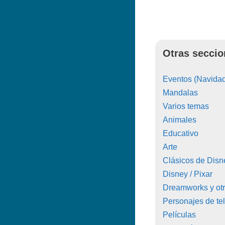
Otras seccio
Eventos (Navidad
Mandalas
Varios temas
Animales
Educativo
Arte
Clásicos de Disn
Disney / Pixar
Dreamworks y ot
Personajes de tel
Películas