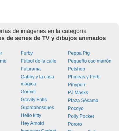
erías de imágenes en la categoría
es de series de TV y dibujos animados
r
Furby
Peppa Pig
ime
Fútbol de la calle
Pequeño oso marrón
Futurama
Petshop
Gabby y la casa
Phineas y Ferb
mágica
Pinypon
Gormiti
PJ Masks
Gravity Falls
Plaza Sésamo
Guardabosques
Pocoyo
Hello kitty
Polly Pocket
Hey Arnold
Pororo