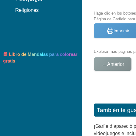
Religiones
Haga clic en los botone
Página de Garfield para
Imprimir
Explorar más páginas pa
📘 Libro de Mandalas para colorear
gratis
←
Anterior
También te gu
¡Garfield apareció 
videojuegos e inclu