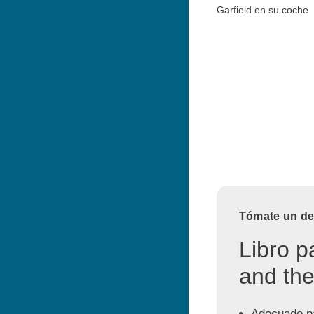
Garfield en su coche
Tómate un des
Libro p
and the
Adecuado pa