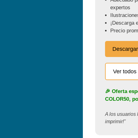
expertos
Ilustracione
¡Descarga e
Precio prom
Descargar
Ver todos 
🎉 Oferta esp
COLOR50
, p
A los usuarios 
imprimir!"