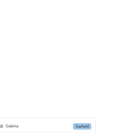
🗃
Galería
Garfield