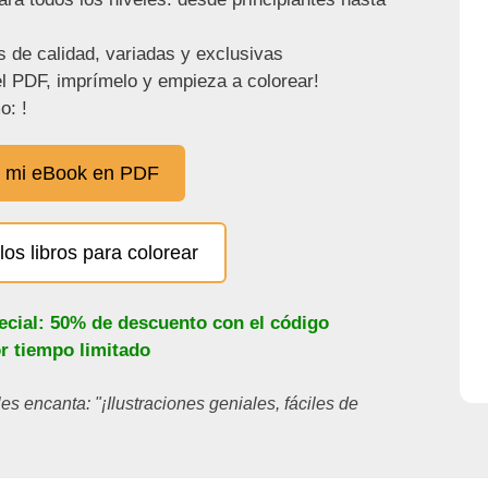
s de calidad, variadas y exclusivas
l PDF, imprímelo y empieza a colorear!
o: !
 mi eBook en PDF
los libros para colorear
ecial: 50% de descuento con el código
or tiempo limitado
les encanta: "¡Ilustraciones geniales, fáciles de