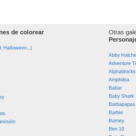
nes de colorear
Otras gal
Personaj
, Halloween...)
Abby Hatche
Adventure T
Alphablocks
Amphibia
Babar
Baby Shark
ey
Barbapapas
Barbie
ros
Barney
evisión
Ben 10