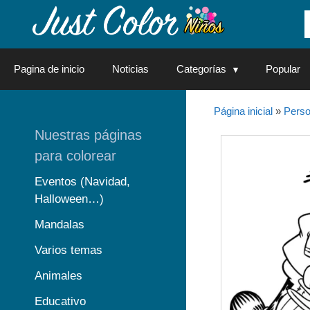
Saltar
al
contenido
Pagina de inicio
Noticias
Categorías
Popular
Página inicial
»
Perso
Nuestras páginas
para colorear
Eventos (Navidad,
Halloween…)
Mandalas
Varios temas
Animales
Educativo