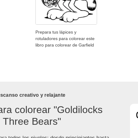
Prepara tus lápices y
rotuladores para colorear este
libro para colorear de Garfield
canso creativo y relajante
ara colorear "Goldilocks
 Three Bears"
ra todos los niveles: desde principiantes hasta