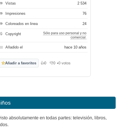
👁
Vistas
2 534
👁
Impresiones
76
👁
Coloreados en linea
24
Sólo para uso personal y no
🔒
Copyright
comercial.
📅
Añadido el
hace 10 años
☆
Añadir a favoritos
👍
0
👎
0
•
0 votos
Me gusta
No me gusta
niños
sto absolutamente en todas partes: televisión, libros,
ados.