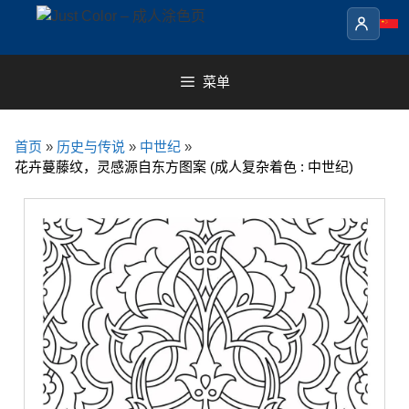
Skip
to
content
菜单
首页
»
历史与传说
»
中世纪
»
花卉蔓藤纹，灵感源自东方图案 (成人复杂着色 : 中世纪)