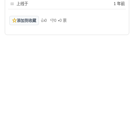
📅
上线于
1 年前
☆
添加到收藏
👍
0
👎
0
•
0 票
喜欢
不喜欢