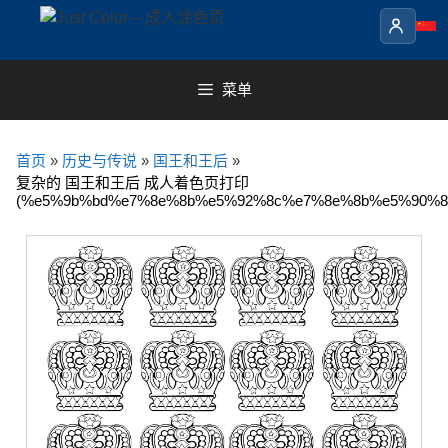
Skip
to
content
菜单
首页
»
历史与传说
»
国王和王后
»
复杂的 国王和王后 成人着色页打印
(%e5%9b%bd%e7%8e%8b%e5%92%8c%e7%8e%8b%e5%90%8