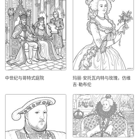
中世纪与哥特式庭院
玛丽·安托瓦内特与玫瑰，仿维
吉·勒布伦