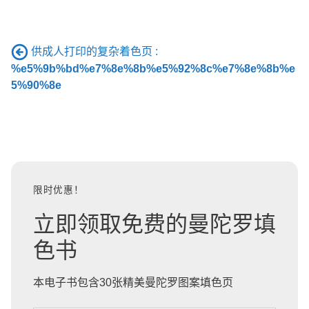
供成人打印的复杂着色页 :
%e5%9b%bd%e7%8e%8b%e5%92%8c%e7%8e%8b%e
5%90%8e
限时优惠！
立即领取免费的曼陀罗填
色书
本电子书包含30张精美曼陀罗图案填色页