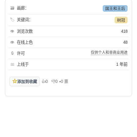
🗃
画廊：
国王和王后
🏷
关键词：
树冠
👁
浏览次数
418
👁
在线上色
48
仅供个人和非商业用途
🔒
许可
📅
上线于
1 年前
☆
添加到收藏
👍
0
👎
0
•
0 票
喜欢
不喜欢