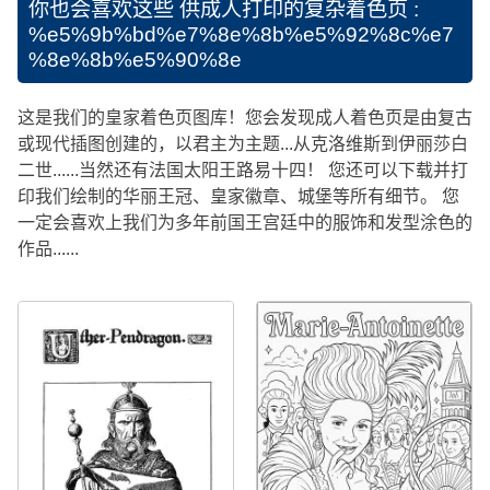
你也会喜欢这些
供成人打印的复杂着色页 :
%e5%9b%bd%e7%8e%8b%e5%92%8c%e7
%8e%8b%e5%90%8e
这是我们的皇家着色页图库！您会发现成人着色页是由复古
或现代插图创建的，以君主为主题...从克洛维斯到伊丽莎白
二世......当然还有法国太阳王路易十四！ 您还可以下载并打
印我们绘制的华丽王冠、皇家徽章、城堡等所有细节。 您
一定会喜欢上我们为多年前国王宫廷中的服饰和发型涂色的
作品......