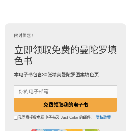
限时优惠！
立即领取免费的曼陀罗填
色书
本电子书包含30张精美曼陀罗图案填色页
你
的
电
免费领取我的电子书
子
邮
我同意接收免费电子书及 Just Color 的邮件。
隐私政策
箱