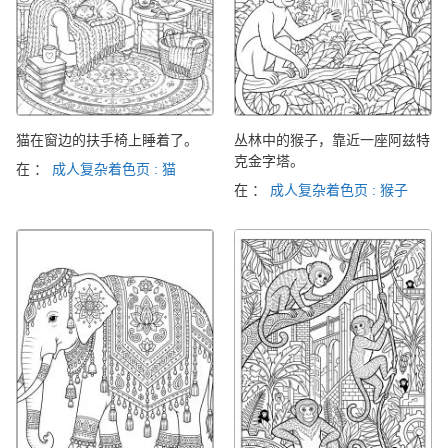
猫在窗边的扶手椅上睡着了。
丛林中的猴子，靠近一座阿兹特
克金字塔。
在 ：
成人复杂着色页 : 猫
在 ：
成人复杂着色页 : 猴子