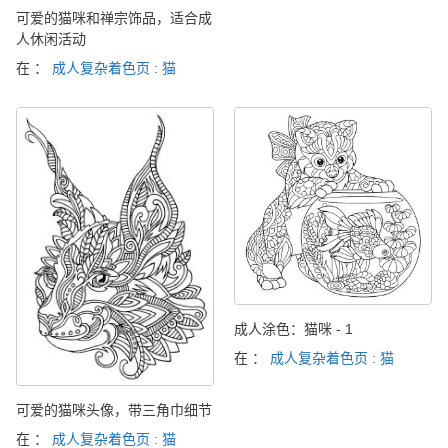
可爱的猫咪和禅宗饰品，适合成
人休闲活动
在 ：
成人复杂着色页 : 猫
成人涂色：猫咪 - 1
在 ：
成人复杂着色页 : 猫
可爱的猫咪头像，带三角巾细节
在 ：
成人复杂着色页 : 猫