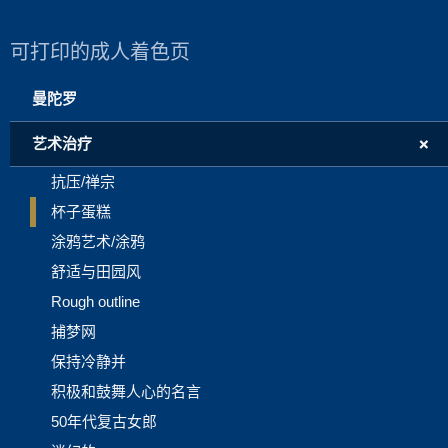
可打印的成人着色页
曼陀罗
+
艺术治疗
抗压/禅宗
杯子蛋糕
涂鸦艺术/涂鸦
舒适与田园风
Rough outline
捕梦网
保持冷静并
积极和鼓舞人心的名言
50年代复古女郎