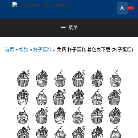
Skip
to
content
菜单
首页
»
松弛
»
杯子蛋糕
»
免费 杯子蛋糕 着色表下载 (杯子蛋糕)