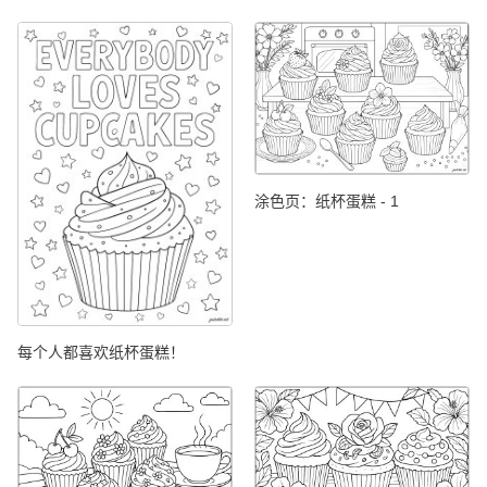
涂色页：纸杯蛋糕 - 1
每个人都喜欢纸杯蛋糕！