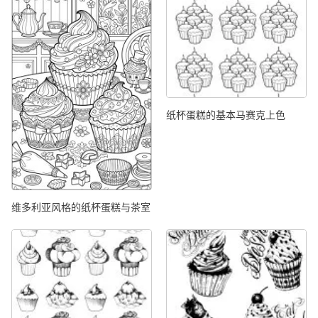
纸杯蛋糕的基本马赛克上色
维多利亚风格的纸杯蛋糕与茶室