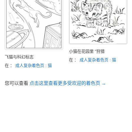
小猫在花园里 "狩猎
飞猫与科幻标志
在 ：
成人复杂着色页 : 猫
在 ：
成人复杂着色页 : 猫
您可以查看
点击这里查看更多受欢迎的着色页 →