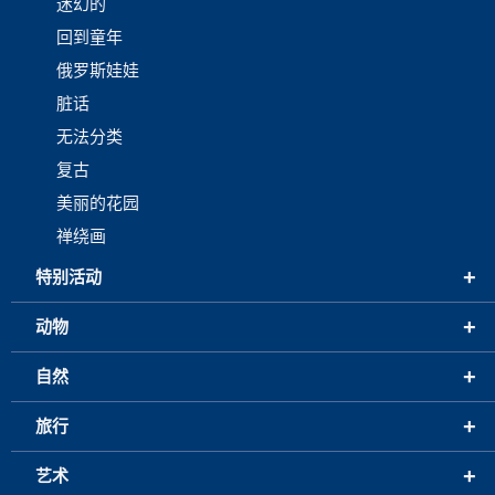
迷幻的
回到童年
俄罗斯娃娃
脏话
无法分类
复古
美丽的花园
禅绕画
+
特别活动
+
动物
+
自然
+
旅行
+
艺术