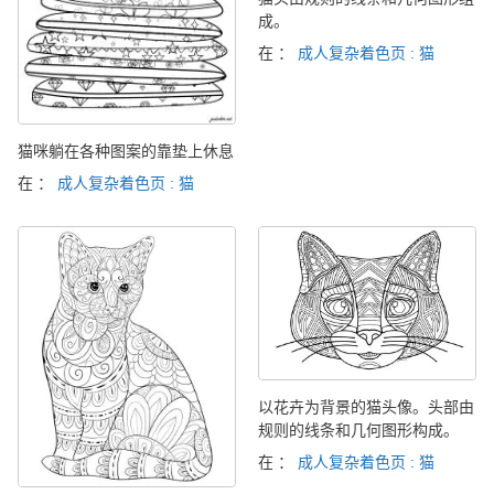
成。
在 ：
成人复杂着色页 : 猫
猫咪躺在各种图案的靠垫上休息
在 ：
成人复杂着色页 : 猫
以花卉为背景的猫头像。头部由
规则的线条和几何图形构成。
在 ：
成人复杂着色页 : 猫