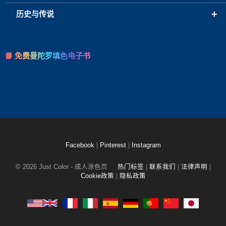
+
历史与传说
📘 免费曼陀罗填色电子书
Facebook
|
Pinterest
|
Instagram
© 2026 Just Color - 成人涂色页
热门标签
|
联系我们
|
法律声明
|
Cookie政策
|
隐私政策