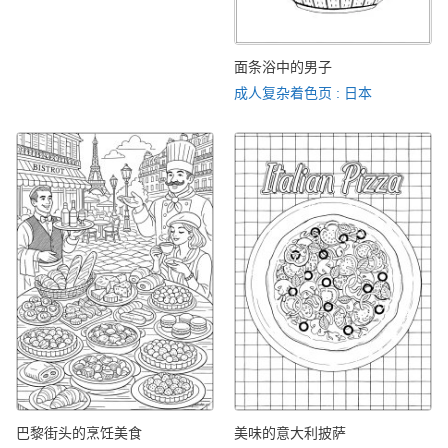
面条浴中的男子
成人复杂着色页 : 日本
巴黎街头的烹饪美食
美味的意大利披萨