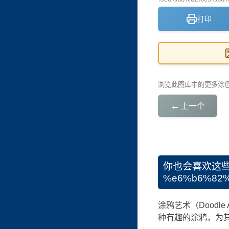
打印
浏览此图库中的更多涂
←
上一个
你也会喜欢这
%e6%b6%82%
涂鸦艺术（Dood
种有趣的涂鸦，为