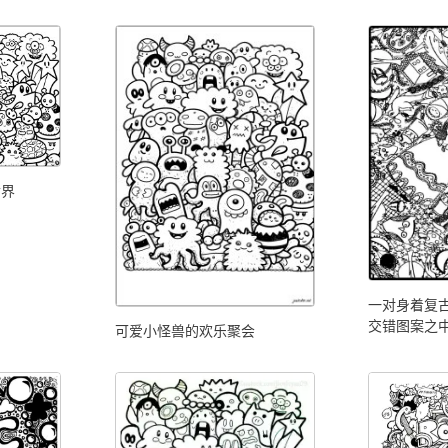
世界
一对身着复
交错图案之
可爱小怪兽的欢乐聚会