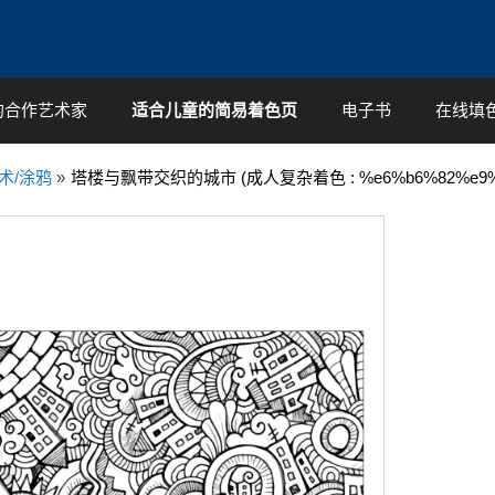
的合作艺术家
适合儿童的简易着色页
电子书
在线填
术/涂鸦
»
塔楼与飘带交织的城市 (成人复杂着色 : %e6%b6%82%e9%b8%