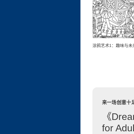
涂鸦艺术1：趣味与未
来一场创意十
《Dream
for A