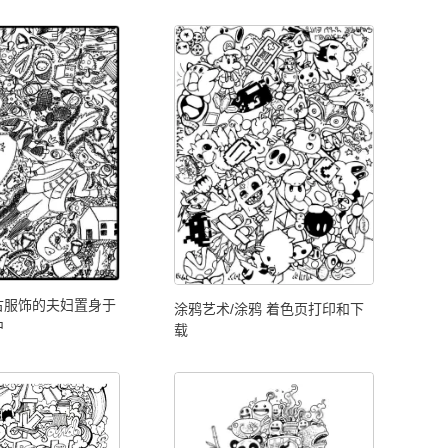
古服饰的夫妇置身于
涂鸦艺术/涂鸦 着色页打印和下
中
载