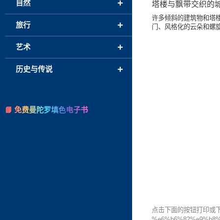
+
自然
塔楼与飘带交织的
许多倾斜的建筑物和塔
+
旅行
门、风格化的云朵和螺
+
艺术
+
历史与传说
📘 免费曼陀罗填色电子书
点击下面的按钮打印或下载
%e6%b6%82%e9%b8%