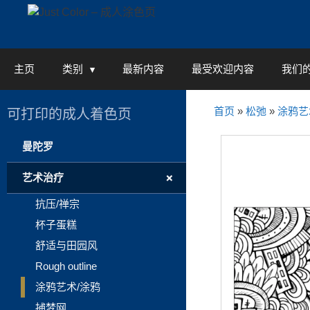
Skip
to
content
主页
类别
最新内容
最受欢迎内容
我们
首页
»
松弛
»
涂鸦艺
可打印的成人着色页
曼陀罗
+
艺术治疗
抗压/禅宗
杯子蛋糕
舒适与田园风
Rough outline
涂鸦艺术/涂鸦
捕梦网