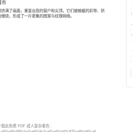
城市
楼挤满了画面，重复出现的窗户和尖顶。它们被蜿蜒的彩带、拱
旋缠绕，形成了一片密集的图案与纹理网络。
此免费 PDF 成人复杂着色 :
a6%e8%89%ba%e6%9c%af%e6%b6%82%e9%b8%a6