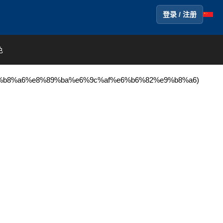
登录 / 注册
色
a6%e8%89%ba%e6%9c%af%e6%b6%82%e9%b8%a6)