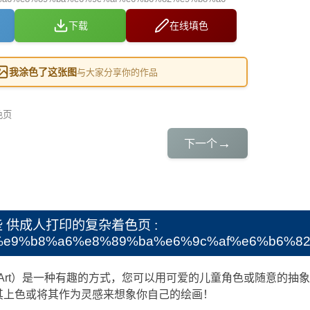
下载
在线填色
我涂色了这张图
与大家分享你的作品
色页
→
下一个
些
供成人打印的复杂着色页 :
e9%b8%a6%e8%89%ba%e6%9c%af%e6%b6%8
le Art）是一种有趣的方式，您可以用可爱的儿童角色或随意的
其上色或将其作为灵感来想象你自己的绘画！