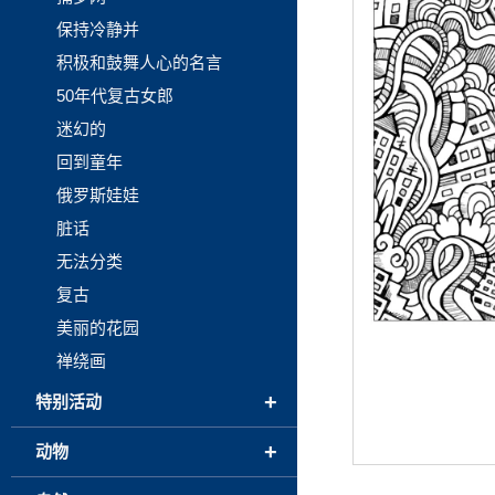
保持冷静并
积极和鼓舞人心的名言
50年代复古女郎
迷幻的
回到童年
俄罗斯娃娃
脏话
无法分类
复古
美丽的花园
禅绕画
+
特别活动
+
动物