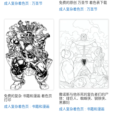
免费的原创 万圣节 着色表下载
成人复杂着色页 : 万圣节
成人复杂着色页 : 万圣节
撒诺斯与他杀死的复仇者们的尸
免费的复杂 书籍和漫画 着色页
体：绿巨人、蜘蛛侠、钢铁侠、
打印
黑寡妇
成人复杂着色页 : 书籍和漫画
成人复杂着色页 : 书籍和漫画