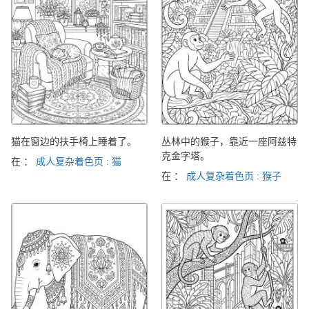
猫在窗边的扶手椅上睡着了。
丛林中的猴子，靠近一座阿兹特
克金字塔。
在 ：
成人复杂着色页 : 猫
在 ：
成人复杂着色页 : 猴子