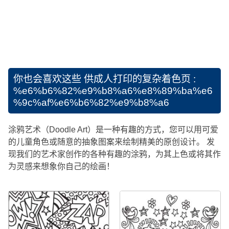
你也会喜欢这些
供成人打印的复杂着色页 :
%e6%b6%82%e9%b8%a6%e8%89%ba%e6
%9c%af%e6%b6%82%e9%b8%a6
涂鸦艺术（Doodle Art）是一种有趣的方式，您可以用可爱
的儿童角色或随意的抽象图案来绘制精美的原创设计。 发
现我们的艺术家创作的各种有趣的涂鸦，为其上色或将其作
为灵感来想象你自己的绘画！