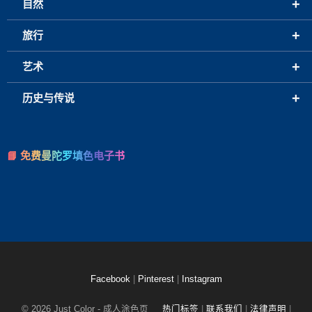
+
自然
+
旅行
+
艺术
+
历史与传说
📘 免费曼陀罗填色电子书
Facebook
|
Pinterest
|
Instagram
© 2026 Just Color - 成人涂色页
热门标签
|
联系我们
|
法律声明
|