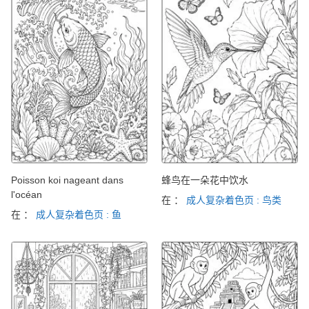
Poisson koi nageant dans
蜂鸟在一朵花中饮水
l'océan
在 ：
成人复杂着色页 : 鸟类
在 ：
成人复杂着色页 : 鱼