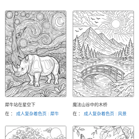
犀牛站在星空下
魔法山谷中的木桥
在 ：
成人复杂着色页 : 犀牛
在 ：
成人复杂着色页 : 风景