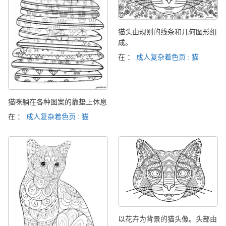
猫头由规则的线条和几何图形组
成。
在 ：
成人复杂着色页 : 猫
猫咪躺在各种图案的靠垫上休息
在 ：
成人复杂着色页 : 猫
以花卉为背景的猫头像。头部由