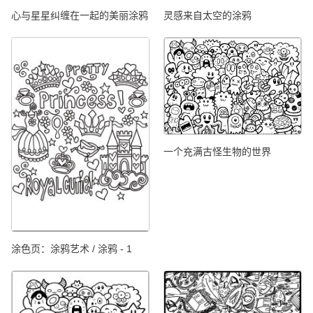
心与星星纠缠在一起的美丽涂鸦
灵感来自太空的涂鸦
一个充满古怪生物的世界
涂色页：涂鸦艺术 / 涂鸦 - 1