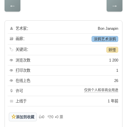
←
→
👤
艺术家：
Bon Janapin
🗃
画廊：
涂鸦艺术涂鸦
🏷
关键词：
妖怪
👁
浏览次数
1 200
👁
打印次数
1
👁
在线上色
26
仅供个人和非商业用途
🔒
许可
📅
上线于
1 年前
☆
添加到收藏
👍
0
👎
0
•
0 票
喜欢
不喜欢