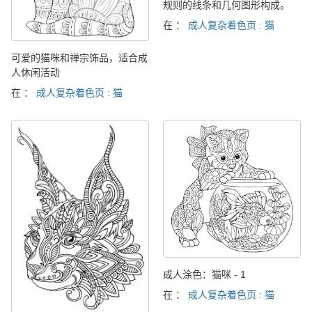
规则的线条和几何图形构成。
在 ：
成人复杂着色页 : 猫
可爱的猫咪和禅宗饰品，适合成
人休闲活动
在 ：
成人复杂着色页 : 猫
成人涂色：猫咪 - 1
在 ：
成人复杂着色页 : 猫