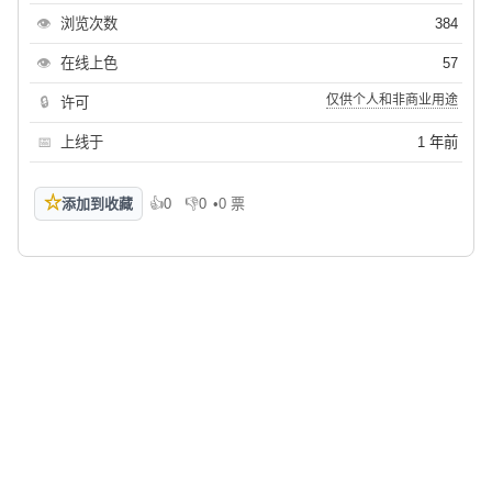
👁
浏览次数
384
👁
在线上色
57
仅供个人和非商业用途
🔒
许可
📅
上线于
1 年前
☆
添加到收藏
👍
0
👎
0
•
0 票
喜欢
不喜欢