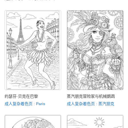
约瑟芬·贝克在巴黎
蒸汽朋克冒险家与机械鹦鹉
成人复杂着色页 : Paris
成人复杂着色页 : 蒸汽朋克