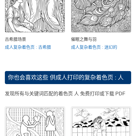
古希腊场景
催眠之舞与羽
成人复杂着色页 : 古希腊
成人复杂着色页 : 迷幻的
你也会喜欢这些
供成人打印的复杂着色页 : 人
发现所有与关键词匹配的着色页 人 免费打印或下载 PDF