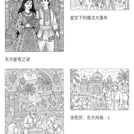
星空下的魔法大篷车
东方星夜之谜
涂色页：东方风格 - 1