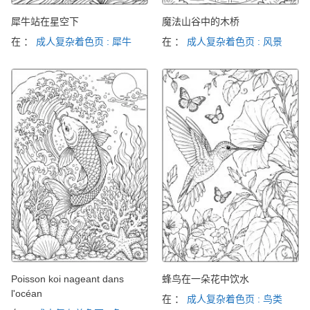
犀牛站在星空下
魔法山谷中的木桥
在 ：
成人复杂着色页 : 犀牛
在 ：
成人复杂着色页 : 风景
Poisson koi nageant dans
蜂鸟在一朵花中饮水
l'océan
在 ：
成人复杂着色页 : 鸟类