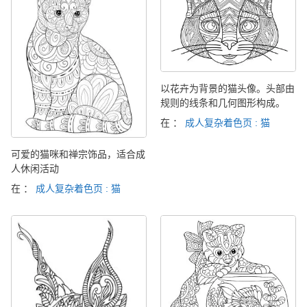
以花卉为背景的猫头像。头部由
规则的线条和几何图形构成。
在 ：
成人复杂着色页 : 猫
可爱的猫咪和禅宗饰品，适合成
人休闲活动
在 ：
成人复杂着色页 : 猫