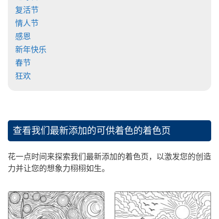
复活节
情人节
感恩
新年快乐
春节
狂欢
查看我们最新添加的可供着色的着色页
花一点时间来探索我们最新添加的着色页，以激发您的创造
力并让您的想象力栩栩如生。