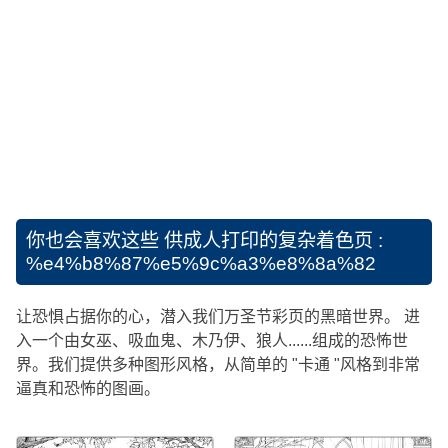
你也会喜欢这些
供成人打印的复杂着色页 :
%e4%b8%87%e5%9c%a3%e8%8a%82
让恐惧占据你的心，潜入我们万圣节彩页的黑暗世界。 进
入一个由女巫、吸血鬼、木乃伊、狼人......组成的恐怖世
界。我们提供多种图形风格，从简单的 "卡通 "风格到非常
逼真和恐怖的图画。