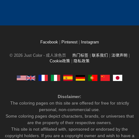
Facebook
|
Pinterest
|
Instagram
© 2026 Just Color - 成人涂色页
热门标签
|
联系我们
|
法律声明
|
Cookie政策
|
隐私政策
Disclaimer:
The coloring pages on this site are offered for free for strictly
personal, non-commercial use.
Some coloring pages depict characters, brands, or universes that
are the property of their respective owners.
This site is not affiliated with, sponsored or endorsed by the
copyright holders. If you are a copyright owner and wish to have a