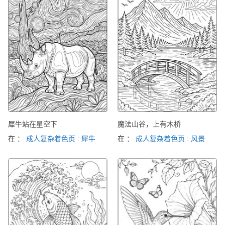
犀牛站在星空下
魔法山谷，上有木桥
在 ：
成人复杂着色页 : 犀牛
在 ：
成人复杂着色页 : 风景