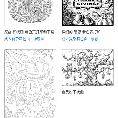
原创 禅绕画 着色页打印和下载
详细的 感恩 着色表打印
成人复杂着色页 : 禅绕画
成人复杂着色页 : 感恩
幽灵树下夜曲