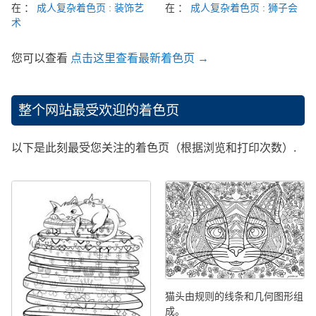
在 ：
成人复杂着色页 : 装饰艺
在 ：
成人复杂着色页 : 狮子会
术
您可以查看
点击这里查看最新着色页 →
整个网站最受欢迎的着色页
以下是此刻最受您关注的着色页（根据浏览和打印次数）.
猫头由规则的线条和几何图形组
成。