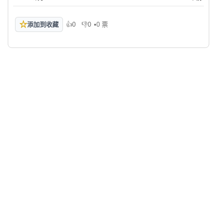
☆
添加到收藏
👍
0
👎
0
•
0 票
喜欢
不喜欢