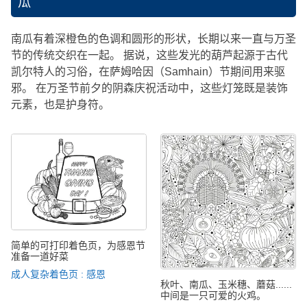
瓜
南瓜有着深橙色的色调和圆形的形状，长期以来一直与万圣
节的传统交织在一起。 据说，这些发光的葫芦起源于古代
凯尔特人的习俗，在萨姆哈因（Samhain）节期间用来驱
邪。 在万圣节前夕的阴森庆祝活动中，这些灯笼既是装饰
元素，也是护身符。
简单的可打印着色页，为感恩节
准备一道好菜
成人复杂着色页 : 感恩
秋叶、南瓜、玉米穗、蘑菇......
中间是一只可爱的火鸡。