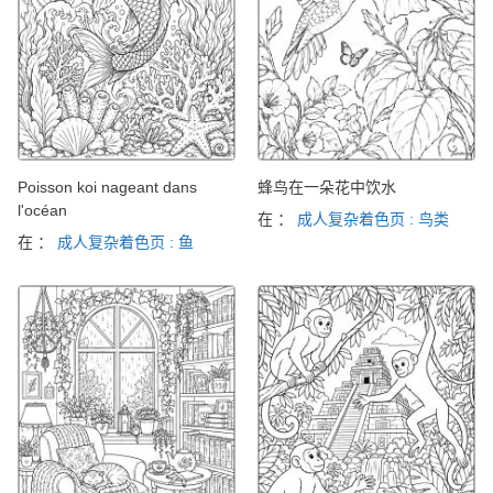
Poisson koi nageant dans
蜂鸟在一朵花中饮水
l'océan
在 ：
成人复杂着色页 : 鸟类
在 ：
成人复杂着色页 : 鱼