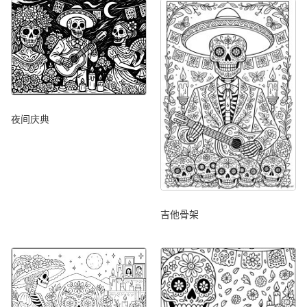
夜间庆典
吉他骨架