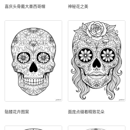
喜庆头骨戴大墨西哥帽
神秘花之美
骷髅花卉图案
面庞点缀着精致花朵