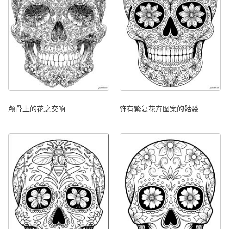
颅骨上的花之交响
饰有繁复花卉图案的骷髅