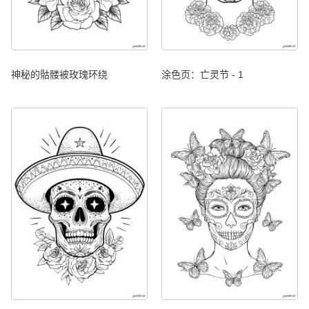
神秘的骷髅被玫瑰环绕
涂色页：亡灵节 - 1