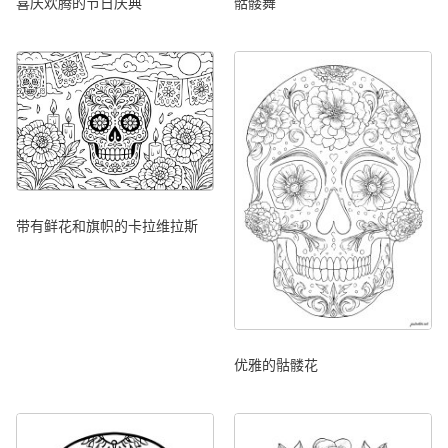
喜庆欢腾的节日庆典
骷髅舞
带有鲜花和旗帜的卡拉维拉斯
优雅的骷髅花