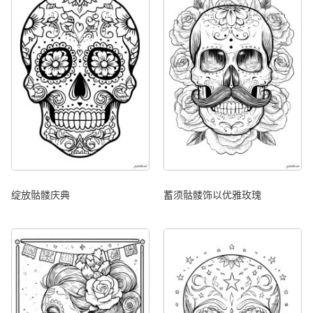
绽放骷髅庆典
蓄须骷髅饰以优雅玫瑰