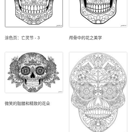
涂色页：亡灵节 - 3
颅骨中的花之美学
微笑的骷髅和精致的花朵