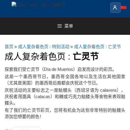
Skip
to
content
菜单
首页
»
成人复杂着色页 : 特别活动
»
成人复杂着色页 : 亡灵节
成人复杂着色页 :
亡灵节
探索我们受亡灵节（Día de Muertos）启发而设计的彩页。
这是一个墨西哥节日，墨西哥全国各地以及生活在其他国家
（尤其是美国）的墨西哥后裔都会庆祝这个节日。
庆祝活动的主要标志之一是骷髅头（西班牙语为 calavera），
庆祝者用面具（calacas）和糖或巧克力骷髅头等食物来表现骷
髅头。
有了我们的亡灵节彩页，您将有机会为这些非常特别的骷髅头
添加您想要的颜色！